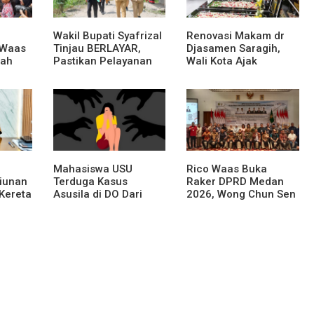
Wakil Bupati Syafrizal
Renovasi Makam dr
 Waas
Tinjau BERLAYAR,
Djasamen Saragih,
rah
Pastikan Pelayanan
Wali Kota Ajak
Publik Hadir Sampai
Masyarakat
Desa
Lestarikan Nilai
Perjuangan Tokoh
Bangsa
Mahasiswa USU
Rico Waas Buka
liunan
Terduga Kasus
Raker DPRD Medan
Kereta
Asusila di DO Dari
2026, Wong Chun Sen
au
Kampus
Dorong Transformasi
ahan
Digital
an