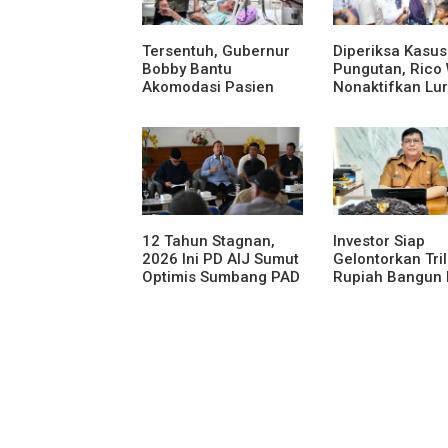
Tersentuh, Gubernur
Diperiksa Kasus
Bobby Bantu
Pungutan, Rico
Akomodasi Pasien
Nonaktifkan Lu
Leukemia dan Kanker
Aur Atas Aduan
Tiroid di RSUD
Masyarakat
Thomsen
12 Tahun Stagnan,
Investor Siap
2026 Ini PD AIJ Sumut
Gelontorkan Tri
Optimis Sumbang PAD
Rupiah Bangun 
ke Pemprov Sumut
Gantung di Dan
Toba, BPHTB L
60 Ha Digratisk