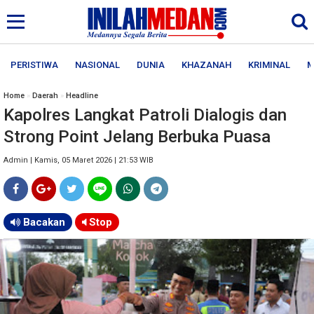
PERISTIWA
NASIONAL
DUNIA
KHAZANAH
KRIMINAL
M
Home
»
Daerah
»
Headline
Kapolres Langkat Patroli Dialogis dan
Strong Point Jelang Berbuka Puasa
Admin | Kamis, 05 Maret 2026 | 21:53 WIB
Bacakan
Stop