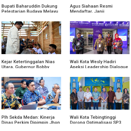
Bupati Baharuddin Dukung
Agus Siahaan Resmi
Pelestarian Budaya Melayu
Mendaftar, Janji
Melalui Gebyar Bertanjak
Memajukan Organisasi dan
Jilid 7
Lomba Karya Tulis Se-Sumut
Kejar Ketertinggalan Nias
Wali Kota Wesly Hadiri
Utara, Gubernur Bobby
Apeksi Leadership Dialogue
Percepat Pembangunan
2026 Perkuat Komitmen
Gedung SMPN 4 Sitoli Ori
Transformasi Digital
Plh Sekda Medan: Kinerja
Wali Kota Tebingtinggi
Dinas Perkim Dipimpin Jhon
Dorong Optimalisasi SP3
Lase Terparah: Di Bawah
Catin