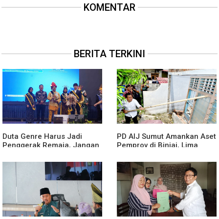
KOMENTAR
BERITA TERKINI
Duta Genre Harus Jadi
PD AIJ Sumut Amankan Aset
Penggerak Remaja, Jangan
Pemprov di Binjai, Lima
Aktif Saat Ada Acara
Rumah Dinas Eks Bioskop
Ria Dibongkar