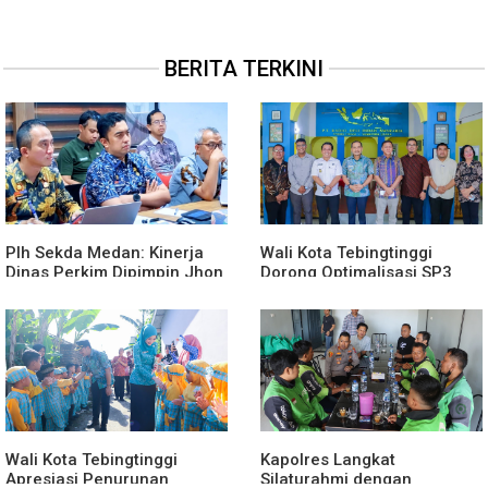
BERITA TERKINI
Plh Sekda Medan: Kinerja
Wali Kota Tebingtinggi
Dinas Perkim Dipimpin Jhon
Dorong Optimalisasi SP3
Lase Terparah: Di Bawah
Catin
Kelurahan
Wali Kota Tebingtinggi
Kapolres Langkat
Apresiasi Penurunan
Silaturahmi dengan