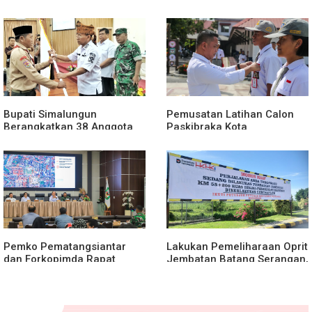
Stunting
Pengemudi Ojek Online
Bupati Simalungun
Pemusatan Latihan Calon
Berangkatkan 38 Anggota
Paskibraka Kota
Pramuka Ikuti Jamnas XII
Pematangsiantar 2026
2026
Resmi Dimulai
Pemko Pematangsiantar
Lakukan Pemeliharaan Oprit
dan Forkopimda Rapat
Jembatan Batang Serangan,
Finalisasi Rangkaian
Hutama Karya Uji Coba
Peringatan HUT ke-81
Contraflow di KM 55 Tol
Kemerdekaan RI
Binjai–Langsa