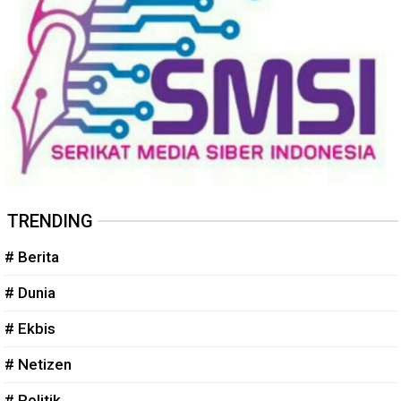
TRENDING
# Berita
# Dunia
# Ekbis
# Netizen
# Politik