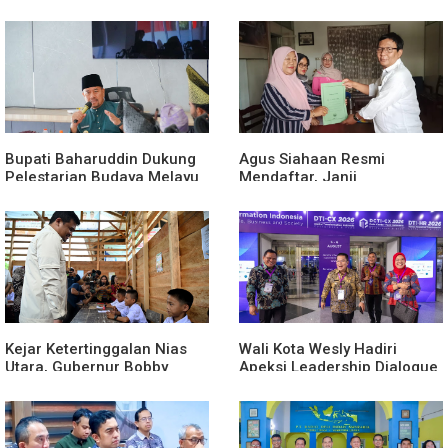
Aktif Saat Ada Acara
Rumah Dinas Eks Bioskop
Ria Dibongkar
Bupati Baharuddin Dukung
Agus Siahaan Resmi
Pelestarian Budaya Melayu
Mendaftar, Janji
Melalui Gebyar Bertanjak
Memajukan Organisasi dan
Jilid 7
Lomba Karya Tulis Se-Sumut
Kejar Ketertinggalan Nias
Wali Kota Wesly Hadiri
Utara, Gubernur Bobby
Apeksi Leadership Dialogue
Percepat Pembangunan
2026 Perkuat Komitmen
Gedung SMPN 4 Sitoli Ori
Transformasi Digital