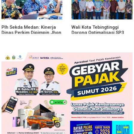
Plh Sekda Medan: Kinerja
Wali Kota Tebingtinggi
Dinas Perkim Dipimpin Jhon
Dorong Optimalisasi SP3
Lase Terparah: Di Bawah
Catin
Kelurahan