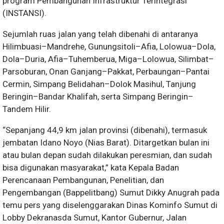
program Pembangunan Infrastruktur Terintegrasi
(INSTANSI).
Sejumlah ruas jalan yang telah dibenahi di antaranya
Hilimbuasi–Mandrehe, Gunungsitoli–Afia, Lolowua–Dola,
Dola–Duria, Afia–Tuhemberua, Miga–Lolowua, Silimbat–
Parsoburan, Onan Ganjang–Pakkat, Perbaungan–Pantai
Cermin, Simpang Belidahan–Dolok Masihul, Tanjung
Beringin–Bandar Khalifah, serta Simpang Beringin–
Tandem Hilir.
“Sepanjang 44,9 km jalan provinsi (dibenahi), termasuk
jembatan Idano Noyo (Nias Barat). Ditargetkan bulan ini
atau bulan depan sudah dilakukan peresmian, dan sudah
bisa digunakan masyarakat,” kata Kepala Badan
Perencanaan Pembangunan, Penelitian, dan
Pengembangan (Bappelitbang) Sumut Dikky Anugrah pada
temu pers yang diselenggarakan Dinas Kominfo Sumut di
Lobby Dekranasda Sumut, Kantor Gubernur, Jalan