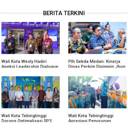
BERITA TERKINI
Wali Kota Wesly Hadiri
Plh Sekda Medan: Kinerja
Apeksi Leadership Dialogue
Dinas Perkim Dipimpin Jhon
2026 Perkuat Komitmen
Lase Terparah: Di Bawah
Transformasi Digital
Kelurahan
Wali Kota Tebingtinggi
Wali Kota Tebingtinggi
Dorong Optimalisasi SP3
Apresiasi Penurunan
Catin
Stunting