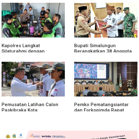
Kapolres Langkat
Bupati Simalungun
Silaturahmi dengan
Berangkatkan 38 Anggota
Pengemudi Ojek Online
Pramuka Ikuti Jamnas XII
2026
Pemusatan Latihan Calon
Pemko Pematangsiantar
Paskibraka Kota
dan Forkopimda Rapat
Pematangsiantar 2026
Finalisasi Rangkaian
Resmi Dimulai
Peringatan HUT ke-81
Kemerdekaan RI