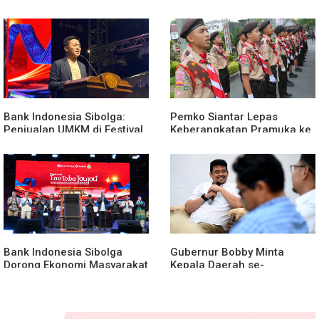
Kelurahan Pasar Baru
Olahraga Rutin
Bank Indonesia Sibolga:
Pemko Siantar Lepas
Penjualan UMKM di Festival
Keberangkatan Pramuka ke
Tao Toba Joujou Capai 6
Jamnas di Cibubur
Miliar
Bank Indonesia Sibolga
Gubernur Bobby Minta
Dorong Ekonomi Masyarakat
Kepala Daerah se-
di Festival Tao Toba Jou-jou
Kepulauan Nias Percepat
2026
Usulan Bantuan Keuangan
Provinsi 2027