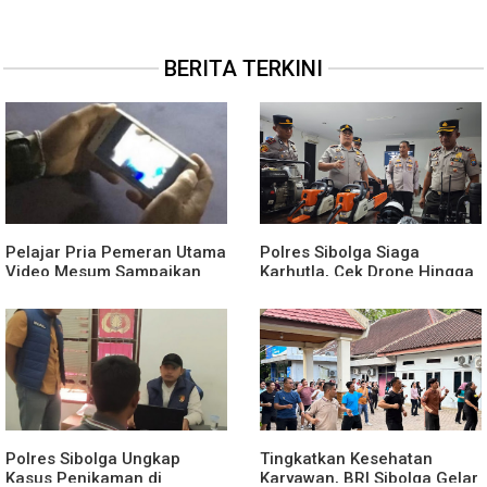
BERITA TERKINI
Pelajar Pria Pemeran Utama
Polres Sibolga Siaga
Video Mesum Sampaikan
Karhutla, Cek Drone Hingga
Permohonan Maaf
APAR Hadapi Musim Kering
Polres Sibolga Ungkap
Tingkatkan Kesehatan
Kasus Penikaman di
Karyawan, BRI Sibolga Gelar