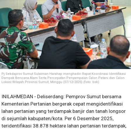
Pj Sekdaprov Sumut Sulaiman Harahap menghadiri Rapat Koordinasi Identifikasi
Dampak Bencana Alam Serta Percepatan Penyampaian Calon Petani dan Calon
Lokasi Wilayah Provinsi Sumut, Minggu (07/12/2025).(foto: bsk)
INILAHMEDAN - Deliserdang: Pemprov Sumut bersama
Kementerian Pertanian bergerak cepat mengidentifikasi
lahan pertanian yang terdampak banjir dan tanah longsor
di sejumlah kabupaten/kota. Per 6 Desember 2025,
teridentifikasi 38.878 hektare lahan pertanian terdampak,