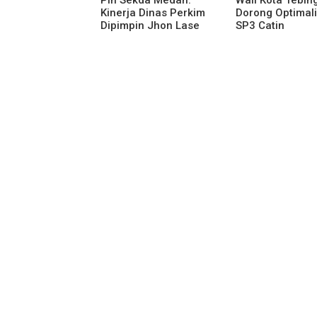
Kinerja Dinas Perkim
Dorong Optimali
Dipimpin Jhon Lase
SP3 Catin
Terparah: Di Bawah
Kelurahan