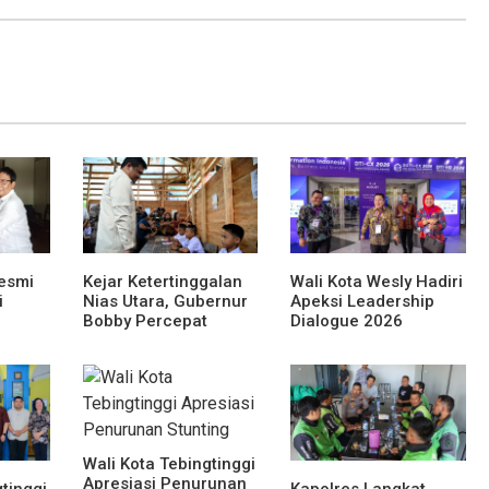
esmi
Kejar Ketertinggalan
Wali Kota Wesly Hadiri
i
Nias Utara, Gubernur
Apeksi Leadership
Bobby Percepat
Dialogue 2026
 Lomba
Pembangunan
Perkuat Komitmen
Sumut
Gedung SMPN 4 Sitoli
Transformasi Digital
Ori
Wali Kota Tebingtinggi
Apresiasi Penurunan
tinggi
Kapolres Langkat