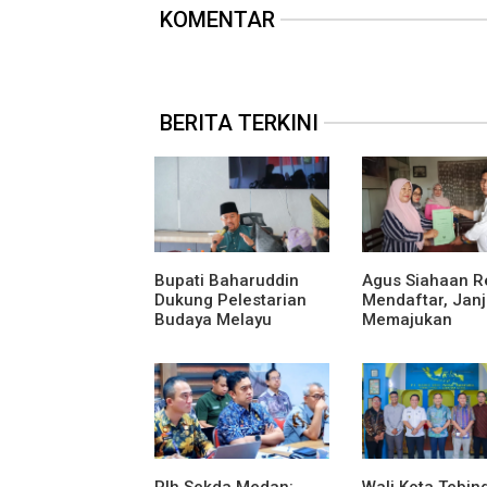
KOMENTAR
BERITA TERKINI
Bupati Baharuddin
Agus Siahaan R
Dukung Pelestarian
Mendaftar, Janj
Budaya Melayu
Memajukan
Melalui Gebyar
Organisasi dan
Bertanjak Jilid 7
Karya Tulis Se-
Plh Sekda Medan:
Wali Kota Tebing