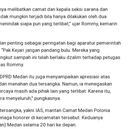
anya melibatkan camat dan kepala seksi sarana dan
idak mungkin terjadi bila hanya dilakukan oleh dua
 menindak siapa pun yang terlibat,” ujar Rommy, kemarin
an penting sebagai peringatan bagi aparatur pemerintah
 “Pak Kejari jangan pandang bulu. Mereka yang
kut sampah ini telah berlaku dzalim terhadap petugas
egas Rommy.
V DPRD Medan itu juga menyampaikan apresiasi atas
 dan menahan dua tersangka. Namun, ia menegaskan
aya masih ada pihak lain yang terlibat. Karena itu,
ra menyeluruh,” pungkasnya.
tersangka, yakni IAS, mantan Camat Medan Polonia
tenaga honorer di kecamatan tersebut. Keduanya
an) Medan selama 20 hari ke depan.