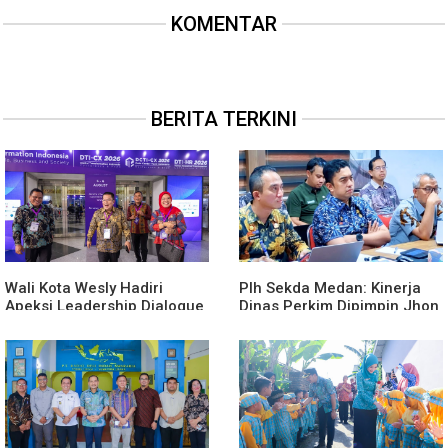
KOMENTAR
BERITA TERKINI
Wali Kota Wesly Hadiri
Plh Sekda Medan: Kinerja
Apeksi Leadership Dialogue
Dinas Perkim Dipimpin Jhon
2026 Perkuat Komitmen
Lase Terparah: Di Bawah
Transformasi Digital
Kelurahan