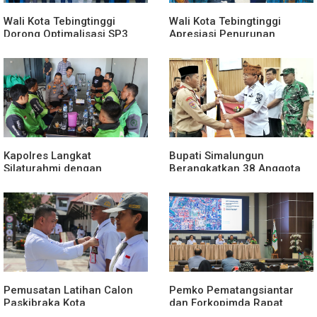
Wali Kota Tebingtinggi
Wali Kota Tebingtinggi
Dorong Optimalisasi SP3
Apresiasi Penurunan
Catin
Stunting
Kapolres Langkat
Bupati Simalungun
Silaturahmi dengan
Berangkatkan 38 Anggota
Pengemudi Ojek Online
Pramuka Ikuti Jamnas XII
2026
Pemusatan Latihan Calon
Pemko Pematangsiantar
Paskibraka Kota
dan Forkopimda Rapat
Pematangsiantar 2026
Finalisasi Rangkaian