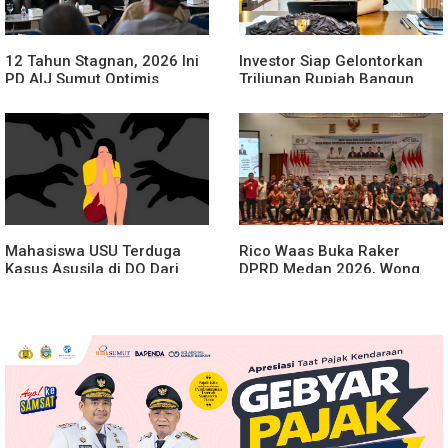
12 Tahun Stagnan, 2026 Ini
Investor Siap Gelontorkan
PD AIJ Sumut Optimis
Triliunan Rupiah Bangun
Sumbang PAD ke Pemprov
Kereta Gantung di Danau
Sumut
Toba, BPHTB Lahan 60 Ha
Digratiskan
Mahasiswa USU Terduga
Rico Waas Buka Raker
Kasus Asusila di DO Dari
DPRD Medan 2026, Wong
Kampus
Chun Sen Dorong
Transformasi Digital