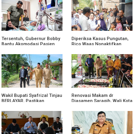
Tersentuh, Gubernur Bobby
Diperiksa Kasus Pungutan,
Bantu Akomodasi Pasien
Rico Waas Nonaktifkan
Leukemia dan Kanker Tiroid
Lurah Aur Atas Aduan
di RSUD Thomsen
Masyarakat
Wakil Bupati Syafrizal Tinjau
Renovasi Makam dr
BERLAYAR, Pastikan
Djasamen Saragih, Wali Kota
Pelayanan Publik Hadir
Ajak Masyarakat Lestarikan
Sampai Desa
Nilai Perjuangan Tokoh
Bangsa