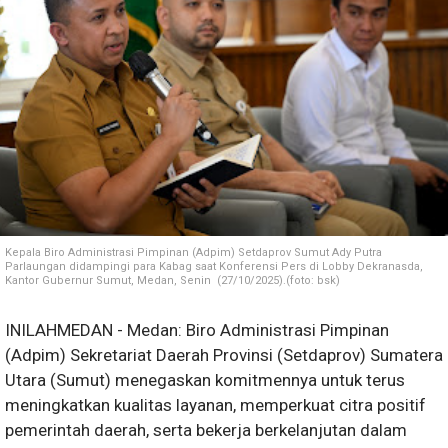
Kepala Biro Administrasi Pimpinan (Adpim) Setdaprov Sumut Ady Putra
Parlaungan didampingi para Kabag saat Konferensi Pers di Lobby Dekranasda,
Kantor Gubernur Sumut, Medan, Senin (27/10/2025).(foto: bsk)
INILAHMEDAN - Medan: Biro Administrasi Pimpinan
(Adpim) Sekretariat Daerah Provinsi (Setdaprov) Sumatera
Utara (Sumut) menegaskan komitmennya untuk terus
meningkatkan kualitas layanan, memperkuat citra positif
pemerintah daerah, serta bekerja berkelanjutan dalam