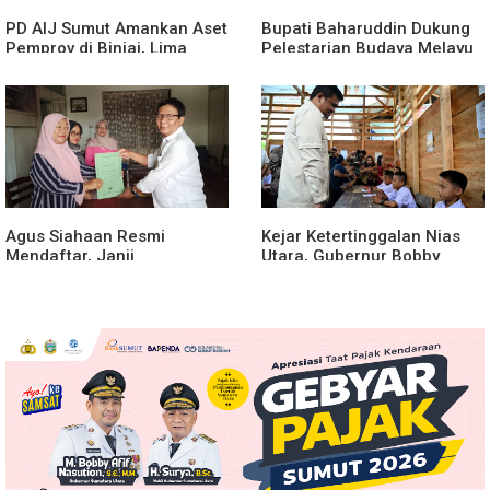
PD AIJ Sumut Amankan Aset
Bupati Baharuddin Dukung
Pemprov di Binjai, Lima
Pelestarian Budaya Melayu
Rumah Dinas Eks Bioskop
Melalui Gebyar Bertanjak
Ria Dibongkar
Jilid 7
Agus Siahaan Resmi
Kejar Ketertinggalan Nias
Mendaftar, Janji
Utara, Gubernur Bobby
Memajukan Organisasi dan
Percepat Pembangunan
Lomba Karya Tulis Se-Sumut
Gedung SMPN 4 Sitoli Ori