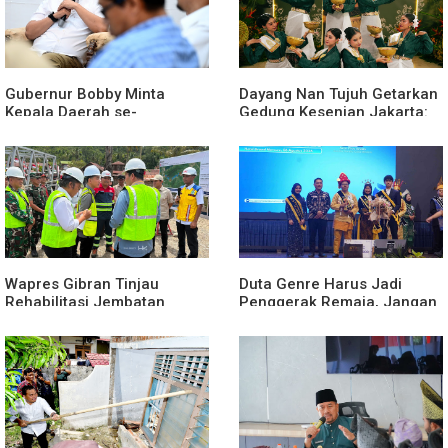
Gubernur Bobby Minta
Dayang Nan Tujuh Getarkan
Kepala Daerah se-
Gedung Kesenian Jakarta:
Kepulauan Nias Percepat
Dari Medan Untuk
Usulan Bantuan Keuangan
Nusantara
Provinsi 2027
Wapres Gibran Tinjau
Duta Genre Harus Jadi
Rehabilitasi Jembatan
Penggerak Remaja, Jangan
Lumut, Dorong Penguatan
Aktif Saat Ada Acara
Konektivitas di Aceh