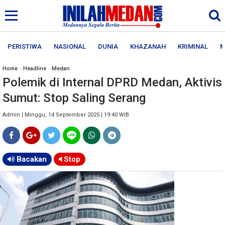
PERISTIWA
NASIONAL
DUNIA
KHAZANAH
KRIMINAL
M
Home
»
Headline
»
Medan
Polemik di Internal DPRD Medan, Aktivis
Sumut: Stop Saling Serang
Admin | Minggu, 14 September 2025 | 19:40 WIB
Bacakan
Stop