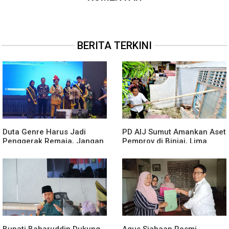
BERITA TERKINI
Duta Genre Harus Jadi
PD AIJ Sumut Amankan Aset
Penggerak Remaja, Jangan
Pemprov di Binjai, Lima
Aktif Saat Ada Acara
Rumah Dinas Eks Bioskop
Ria Dibongkar
Bupati Baharuddin Dukung
Agus Siahaan Resmi