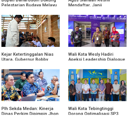
Pelestarian Budaya Melayu
Mendaftar, Janji
Melalui Gebyar Bertanjak
Memajukan Organisasi dan
Jilid 7
Lomba Karya Tulis Se-Sumut
Kejar Ketertinggalan Nias
Wali Kota Wesly Hadiri
Utara, Gubernur Bobby
Apeksi Leadership Dialogue
Percepat Pembangunan
2026 Perkuat Komitmen
Gedung SMPN 4 Sitoli Ori
Transformasi Digital
Plh Sekda Medan: Kinerja
Wali Kota Tebingtinggi
Dinas Perkim Dipimpin Jhon
Dorong Optimalisasi SP3
Lase Terparah: Di Bawah
Catin
Kelurahan