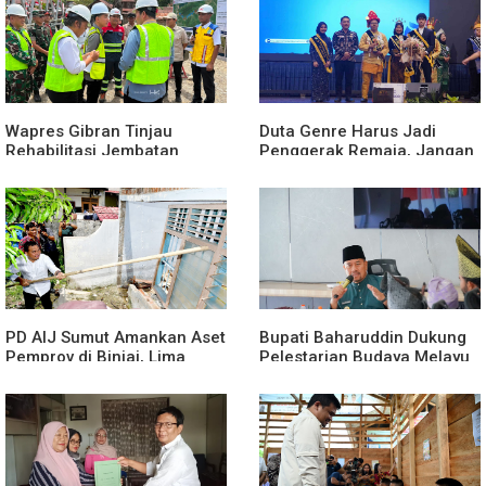
Provinsi 2027
Wapres Gibran Tinjau
Duta Genre Harus Jadi
Rehabilitasi Jembatan
Penggerak Remaja, Jangan
Lumut, Dorong Penguatan
Aktif Saat Ada Acara
Konektivitas di Aceh
PD AIJ Sumut Amankan Aset
Bupati Baharuddin Dukung
Pemprov di Binjai, Lima
Pelestarian Budaya Melayu
Rumah Dinas Eks Bioskop
Melalui Gebyar Bertanjak
Ria Dibongkar
Jilid 7