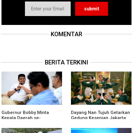
KOMENTAR
BERITA TERKINI
Gubernur Bobby Minta
Dayang Nan Tujuh Getarkan
Kepala Daerah se-
Gedung Kesenian Jakarta:
Kepulauan Nias Percepat
Dari Medan Untuk
Usulan Bantuan Keuangan
Nusantara