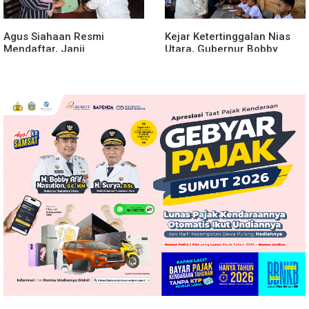
Agus Siahaan Resmi
Kejar Ketertinggalan Nias
Mendaftar, Janji
Utara, Gubernur Bobby
Memajukan Organisasi dan
Percepat Pembangunan
Lomba Karya Tulis Se-Sumut
Gedung SMPN 4 Sitoli Ori