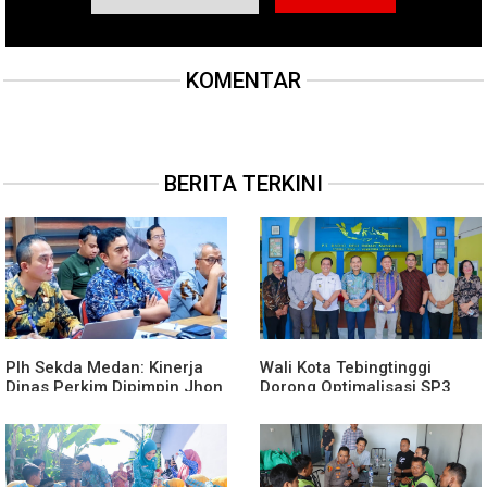
KOMENTAR
BERITA TERKINI
Plh Sekda Medan: Kinerja
Wali Kota Tebingtinggi
Dinas Perkim Dipimpin Jhon
Dorong Optimalisasi SP3
Lase Terparah: Di Bawah
Catin
Kelurahan