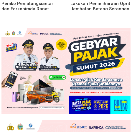
Pemko Pematangsiantar
Lakukan Pemeliharaan Oprit
dan Forkopimda Rapat
Jembatan Batang Serangan,
Finalisasi Rangkaian
Hutama Karya Uji Coba
Peringatan HUT ke-81
Contraflow di KM 55 Tol
Kemerdekaan RI
Binjai–Langsa