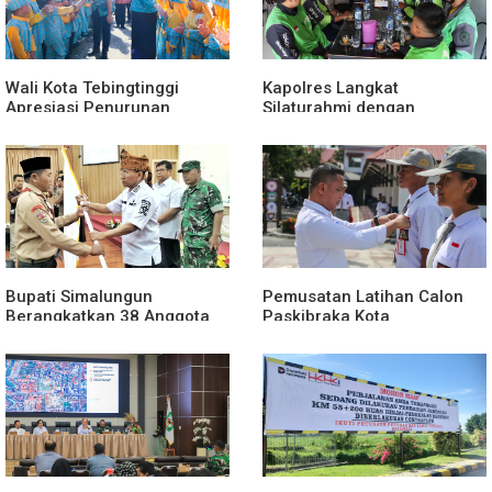
Wali Kota Tebingtinggi
Kapolres Langkat
Apresiasi Penurunan
Silaturahmi dengan
Stunting
Pengemudi Ojek Online
Bupati Simalungun
Pemusatan Latihan Calon
Berangkatkan 38 Anggota
Paskibraka Kota
Pramuka Ikuti Jamnas XII
Pematangsiantar 2026
2026
Resmi Dimulai