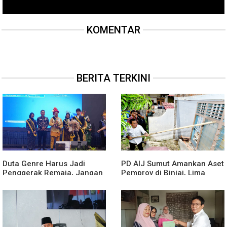
KOMENTAR
BERITA TERKINI
Duta Genre Harus Jadi
PD AIJ Sumut Amankan Aset
Penggerak Remaja, Jangan
Pemprov di Binjai, Lima
Aktif Saat Ada Acara
Rumah Dinas Eks Bioskop
Ria Dibongkar