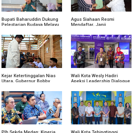
Bupati Baharuddin Dukung
Agus Siahaan Resmi
Pelestarian Budaya Melayu
Mendaftar, Janji
Melalui Gebyar Bertanjak
Memajukan Organisasi dan
Jilid 7
Lomba Karya Tulis Se-Sumut
Kejar Ketertinggalan Nias
Wali Kota Wesly Hadiri
Utara, Gubernur Bobby
Apeksi Leadership Dialogue
Percepat Pembangunan
2026 Perkuat Komitmen
Gedung SMPN 4 Sitoli Ori
Transformasi Digital
Plh Sekda Medan: Kinerja
Wali Kota Tebingtinggi