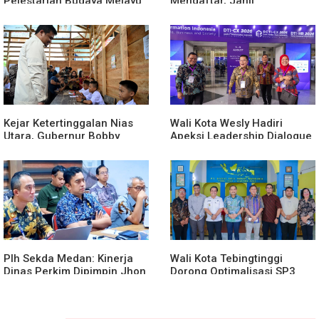
Pelestarian Budaya Melayu
Mendaftar, Janji
Melalui Gebyar Bertanjak
Memajukan Organisasi dan
Jilid 7
Lomba Karya Tulis Se-Sumut
Kejar Ketertinggalan Nias
Wali Kota Wesly Hadiri
Utara, Gubernur Bobby
Apeksi Leadership Dialogue
Percepat Pembangunan
2026 Perkuat Komitmen
Gedung SMPN 4 Sitoli Ori
Transformasi Digital
Plh Sekda Medan: Kinerja
Wali Kota Tebingtinggi
Dinas Perkim Dipimpin Jhon
Dorong Optimalisasi SP3
Lase Terparah: Di Bawah
Catin
Kelurahan