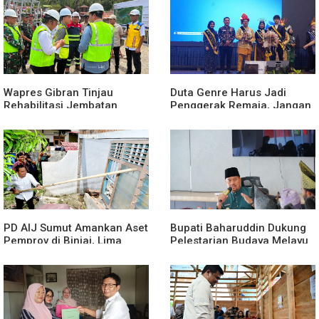
Provinsi 2027
Wapres Gibran Tinjau
Duta Genre Harus Jadi
Rehabilitasi Jembatan
Penggerak Remaja, Jangan
Lumut, Dorong Penguatan
Aktif Saat Ada Acara
Konektivitas di Aceh
PD AIJ Sumut Amankan Aset
Bupati Baharuddin Dukung
Pemprov di Binjai, Lima
Pelestarian Budaya Melayu
Rumah Dinas Eks Bioskop
Melalui Gebyar Bertanjak
Ria Dibongkar
Jilid 7