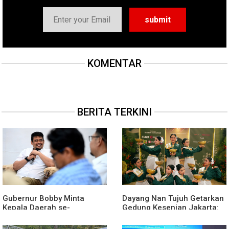
KOMENTAR
BERITA TERKINI
Gubernur Bobby Minta
Dayang Nan Tujuh Getarkan
Kepala Daerah se-
Gedung Kesenian Jakarta:
Kepulauan Nias Percepat
Dari Medan Untuk
Usulan Bantuan Keuangan
Nusantara