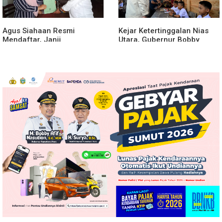
Agus Siahaan Resmi
Kejar Ketertinggalan Nias
Mendaftar, Janji
Utara, Gubernur Bobby
Memajukan Organisasi dan
Percepat Pembangunan
Lomba Karya Tulis Se-Sumut
Gedung SMPN 4 Sitoli Ori