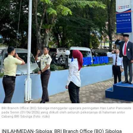
BRI Branch Office (BO) Sibolga menggelar upacara peringatan Hari Lahir Pancasila
pada Senin (01/06/2026) yang diikuti oleh seluruh pekerjanya di halaman antor
Cabang BRI Sibolga.(foto: rizki)
INILAHMEDAN-Sibolga: BRI Branch Office (BO) Sibolga