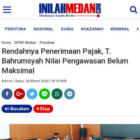
PERISTIWA
NASIONAL
DUNIA
KHAZANAH
KRIMINAL
M
Home
»
DPRD Medan
»
Peristiwa
Rendahnya Penerimaan Pajak, T.
Bahrumsyah Nilai Pengawasan Belum
Maksimal
Admin | Rabu, 04 Maret 2026 | 18:10 WIB
Bacakan
Stop