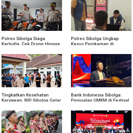
Polres Sibolga Siaga
Polres Sibolga Ungkap
Karhutla, Cek Drone Hingga
Kasus Penikaman di
APAR Hadapi Musim Kering
Kelurahan Pasar Baru
Tingkatkan Kesehatan
Bank Indonesia Sibolga:
Karyawan, BRI Sibolga Gelar
Penjualan UMKM di Festival
Olahraga Rutin
Tao Toba Joujou Capai 6
Miliar