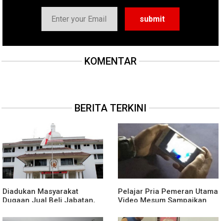
KOMENTAR
BERITA TERKINI
Diadukan Masyarakat
Pelajar Pria Pemeran Utama
Dugaan Jual Beli Jabatan,
Video Mesum Sampaikan
Wali Kota Bebas Tugaskan
Permohonan Maaf
Camat Medan Timur