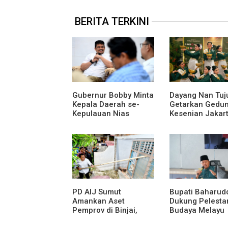
BERITA TERKINI
Gubernur Bobby Minta
Dayang Nan Tuj
Kepala Daerah se-
Getarkan Gedu
Kepulauan Nias
Kesenian Jakart
Percepat Usulan
Dari Medan Unt
Bantuan Keuangan
Nusantara
Provinsi 2027
PD AIJ Sumut
Bupati Baharud
Amankan Aset
Dukung Pelesta
Pemprov di Binjai,
Budaya Melayu
Lima Rumah Dinas Eks
Melalui Gebyar