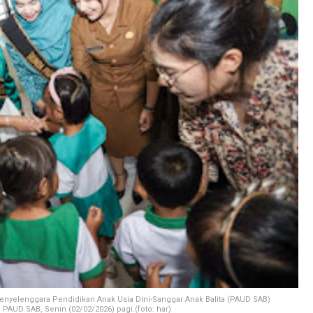
enyelenggara Pendidikan Anak Usia Dini-Sanggar Anak Balita (PAUD SAB)
 PAUD SAB, Senin (02/02/2026) pagi.(foto: har)