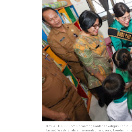
Ketua TP PKK Kota Pematangsiantar sekaligus Ketua P
Liswati Wesly Silalahi memantau langsung kondisi lima