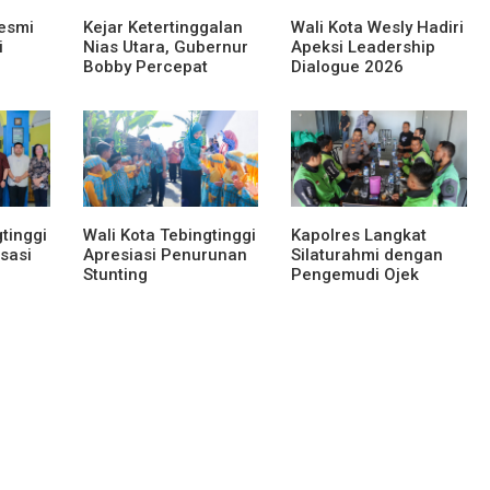
esmi
Kejar Ketertinggalan
Wali Kota Wesly Hadiri
i
Nias Utara, Gubernur
Apeksi Leadership
Bobby Percepat
Dialogue 2026
 Lomba
Pembangunan
Perkuat Komitmen
Sumut
Gedung SMPN 4 Sitoli
Transformasi Digital
Ori
tinggi
Wali Kota Tebingtinggi
Kapolres Langkat
sasi
Apresiasi Penurunan
Silaturahmi dengan
Stunting
Pengemudi Ojek
Online