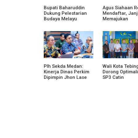
Bupati Baharuddin
Agus Siahaan R
Dukung Pelestarian
Mendaftar, Janj
Budaya Melayu
Memajukan
Melalui Gebyar
Organisasi dan
Bertanjak Jilid 7
Karya Tulis Se-
Plh Sekda Medan:
Wali Kota Tebing
Kinerja Dinas Perkim
Dorong Optimali
Dipimpin Jhon Lase
SP3 Catin
Terparah: Di Bawah
Kelurahan