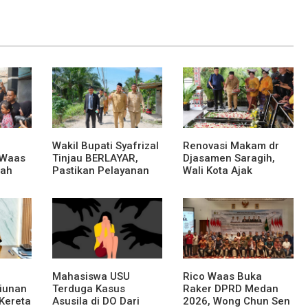
Wakil Bupati Syafrizal
Renovasi Makam dr
 Waas
Tinjau BERLAYAR,
Djasamen Saragih,
rah
Pastikan Pelayanan
Wali Kota Ajak
Publik Hadir Sampai
Masyarakat
Desa
Lestarikan Nilai
Perjuangan Tokoh
Bangsa
Mahasiswa USU
Rico Waas Buka
liunan
Terduga Kasus
Raker DPRD Medan
Kereta
Asusila di DO Dari
2026, Wong Chun Sen