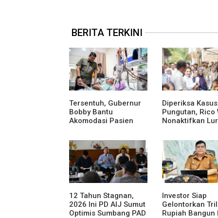
BERITA TERKINI
Tersentuh, Gubernur
Diperiksa Kasus
Bobby Bantu
Pungutan, Rico
Akomodasi Pasien
Nonaktifkan Lu
Leukemia dan Kanker
Aur Atas Aduan
Tiroid di RSUD
Masyarakat
Thomsen
12 Tahun Stagnan,
Investor Siap
2026 Ini PD AIJ Sumut
Gelontorkan Tri
Optimis Sumbang PAD
Rupiah Bangun 