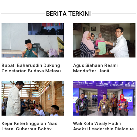
BERITA TERKINI
Bupati Baharuddin Dukung
Agus Siahaan Resmi
Pelestarian Budaya Melayu
Mendaftar, Janji
Melalui Gebyar Bertanjak
Memajukan Organisasi dan
Jilid 7
Lomba Karya Tulis Se-Sumut
Kejar Ketertinggalan Nias
Wali Kota Wesly Hadiri
Utara, Gubernur Bobby
Apeksi Leadership Dialogue
Percepat Pembangunan
2026 Perkuat Komitmen