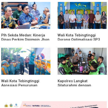
Gedung SMPN 4 Sitoli Ori
Transformasi Digital
Plh Sekda Medan: Kinerja
Wali Kota Tebingtinggi
Dinas Perkim Dipimpin Jhon
Dorong Optimalisasi SP3
Lase Terparah: Di Bawah
Catin
Kelurahan
Wali Kota Tebingtinggi
Kapolres Langkat
Apresiasi Penurunan
Silaturahmi dengan
Stunting
Pengemudi Ojek Online