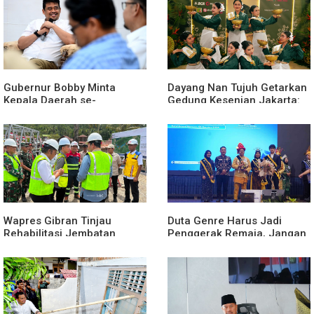
Gubernur Bobby Minta
Dayang Nan Tujuh Getarkan
Kepala Daerah se-
Gedung Kesenian Jakarta:
Kepulauan Nias Percepat
Dari Medan Untuk
Usulan Bantuan Keuangan
Nusantara
Provinsi 2027
Wapres Gibran Tinjau
Duta Genre Harus Jadi
Rehabilitasi Jembatan
Penggerak Remaja, Jangan
Lumut, Dorong Penguatan
Aktif Saat Ada Acara
Konektivitas di Aceh