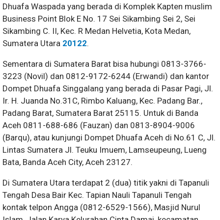
Dhuafa Waspada yang berada di Komplek Kapten muslim
Business Point Blok E No. 17 Sei Sikambing Sei 2, Sei
Sikambing C. II, Kec. R Medan Helvetia, Kota Medan,
Sumatera Utara
20122
.
Sementara di Sumatera Barat bisa hubungi 0813-3766-
3223 (Novil) dan 0812-9172-6244 (Erwandi) dan kantor
Dompet Dhuafa Singgalang yang berada di Pasar Pagi, Jl.
Ir. H. Juanda No.31C, Rimbo Kaluang, Kec. Padang Bar.,
Padang Barat, Sumatera Barat 25115. Untuk di Banda
Aceh 0811-688-686 (Fauzan) dan 0813-8904-9006
(Barqu), atau kunjungi Dompet Dhuafa Aceh di No.61 C, Jl.
Lintas Sumatera Jl. Teuku Imuem, Lamseupeung, Lueng
Bata, Banda Aceh City, Aceh 23127.
Di Sumatera Utara terdapat 2 (dua) titik yakni di Tapanuli
Tengah Desa Bair Kec. Tapian Nauli Tapanuli Tengah
kontak telpon Angga (0812-6529-1566), Masjid Nurul
Islam, Jalan Karya Kelurahan Cinta Damai, kecamatan