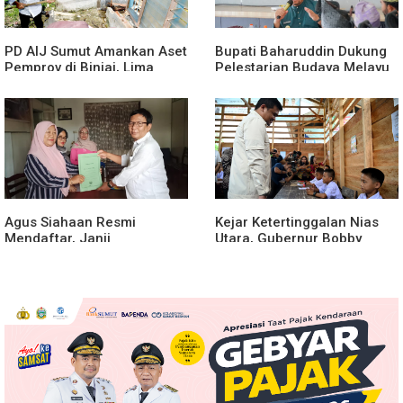
PD AIJ Sumut Amankan Aset
Bupati Baharuddin Dukung
Pemprov di Binjai, Lima
Pelestarian Budaya Melayu
Rumah Dinas Eks Bioskop
Melalui Gebyar Bertanjak
Ria Dibongkar
Jilid 7
Agus Siahaan Resmi
Kejar Ketertinggalan Nias
Mendaftar, Janji
Utara, Gubernur Bobby
Memajukan Organisasi dan
Percepat Pembangunan
Lomba Karya Tulis Se-Sumut
Gedung SMPN 4 Sitoli Ori