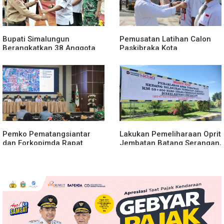
Bupati Simalungun
Pemusatan Latihan Calon
Berangkatkan 38 Anggota
Paskibraka Kota
Pramuka Ikuti Jamnas XII
Pematangsiantar 2026
2026
Resmi Dimulai
Pemko Pematangsiantar
Lakukan Pemeliharaan Oprit
dan Forkopimda Rapat
Jembatan Batang Serangan,
Finalisasi Rangkaian
Hutama Karya Uji Coba
Peringatan HUT ke-81
Contraflow di KM 55 Tol
Kemerdekaan RI
Binjai–Langsa