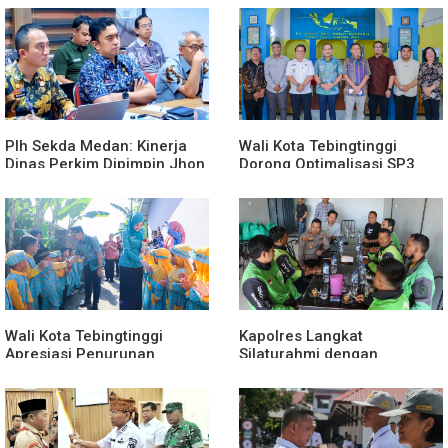
Plh Sekda Medan: Kinerja
Wali Kota Tebingtinggi
Dinas Perkim Dipimpin Jhon
Dorong Optimalisasi SP3
Lase Terparah: Di Bawah
Catin
Kelurahan
Wali Kota Tebingtinggi
Kapolres Langkat
Apresiasi Penurunan
Silaturahmi dengan
Stunting
Pengemudi Ojek Online