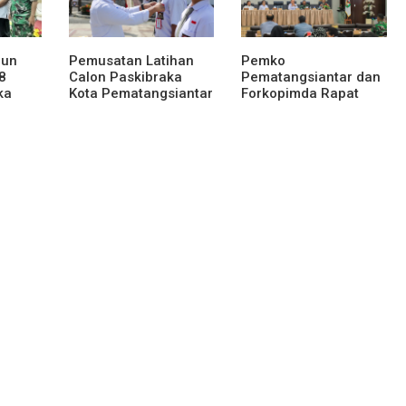
gun
Pemusatan Latihan
Pemko
8
Calon Paskibraka
Pematangsiantar dan
ka
Kota Pematangsiantar
Forkopimda Rapat
I 2026
2026 Resmi Dimulai
Finalisasi Rangkaian
Peringatan HUT ke-81
Kemerdekaan RI