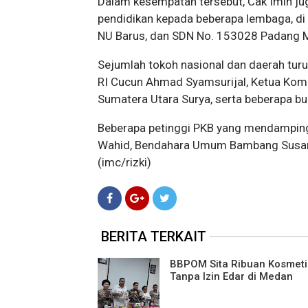
Dalam kesempatan tersebut, Cak Imin ju
pendidikan kepada beberapa lembaga, di 
NU Barus, dan SDN No. 153028 Padang 
Sejumlah tokoh nasional dan daerah turu
RI Cucun Ahmad Syamsurijal, Ketua Komi
Sumatera Utara Surya, serta beberapa bup
Beberapa petinggi PKB yang mendampingi
Wahid, Bendahara Umum Bambang Susanto
(imc/rizki)
BERITA TERKAIT
BBPOM Sita Ribuan Kosmeti
Tanpa Izin Edar di Medan