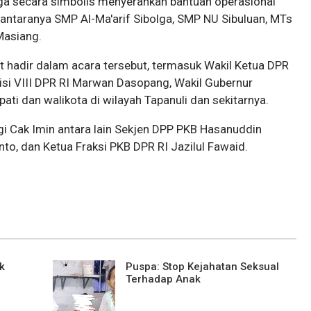
ga secara simbolis menyerahkan bantuan operasional
antaranya SMP Al-Ma'arif Sibolga, SMP NU Sibuluan, MTs
Masiang.
t hadir dalam acara tersebut, termasuk Wakil Ketua DPR
si VIII DPR RI Marwan Dasopang, Wakil Gubernur
ati dan walikota di wilayah Tapanuli dan sekitarnya.
 Cak Imin antara lain Sekjen DPP PKB Hasanuddin
, dan Ketua Fraksi PKB DPR RI Jazilul Fawaid.
k
Puspa: Stop Kejahatan Seksual
Terhadap Anak