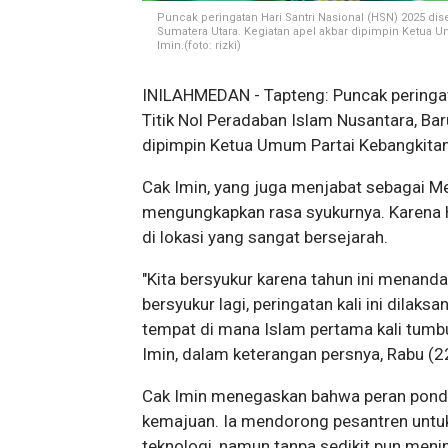
Puncak peringatan Hari Santri Nasional (HSN) 2025 dis
Sumatera Utara. Kegiatan apel akbar dipimpin Ketua 
Imin.(foto: rizki)
INILAHMEDAN - Tapteng: Puncak peringat
Titik Nol Peradaban Islam Nusantara, Bar
dipimpin Ketua Umum Partai Kebangkitan
Cak Imin, yang juga menjabat sebagai M
mengungkapkan rasa syukurnya. Karena HS
di lokasi yang sangat bersejarah.
"Kita bersyukur karena tahun ini menandai
bersyukur lagi, peringatan kali ini dilaks
tempat di mana Islam pertama kali tumbu
Imin, dalam keterangan persnya, Rabu (
Cak Imin menegaskan bahwa peran pondok
kemajuan. Ia mendorong pesantren untuk
teknologi, namun tanpa sedikit pun mening