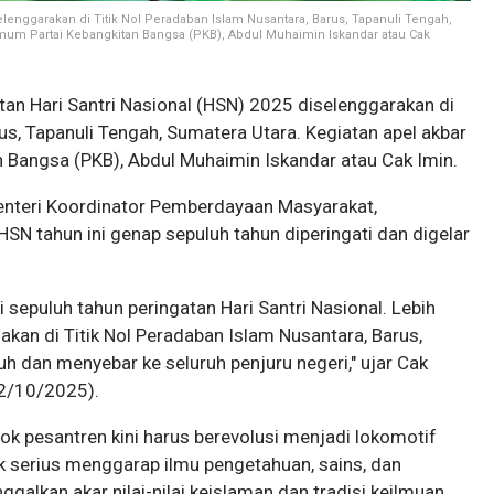
elenggarakan di Titik Nol Peradaban Islam Nusantara, Barus, Tapanuli Tengah,
Umum Partai Kebangkitan Bangsa (PKB), Abdul Muhaimin Iskandar atau Cak
an Hari Santri Nasional (HSN) 2025 diselenggarakan di
us, Tapanuli Tengah, Sumatera Utara. Kegiatan apel akbar
 Bangsa (PKB), Abdul Muhaimin Iskandar atau Cak Imin.
enteri Koordinator Pemberdayaan Masyarakat,
N tahun ini genap sepuluh tahun diperingati dan digelar
 sepuluh tahun peringatan Hari Santri Nasional. Lebih
anakan di Titik Nol Peradaban Islam Nusantara, Barus,
h dan menyebar ke seluruh penjuru negeri," ujar Cak
22/10/2025).
 pesantren kini harus berevolusi menjadi lokomotif
 serius menggarap ilmu pengetahuan, sains, dan
galkan akar nilai-nilai keislaman dan tradisi keilmuan