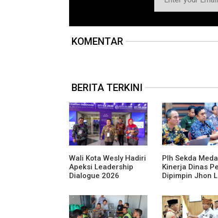
KOMENTAR
BERITA TERKINI
Wali Kota Wesly Hadiri
Plh Sekda Meda
Apeksi Leadership
Kinerja Dinas P
Dialogue 2026
Dipimpin Jhon 
Perkuat Komitmen
Terparah: Di B
Transformasi Digital
Kelurahan