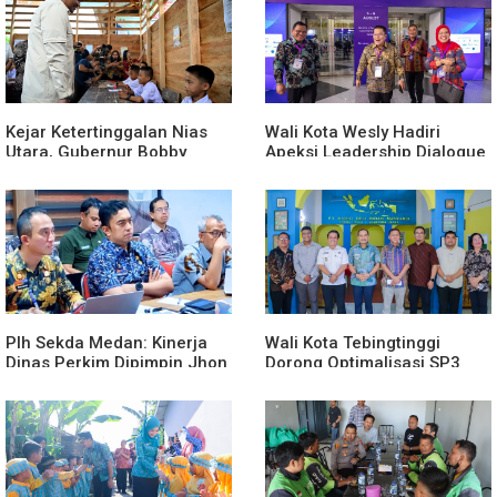
Kejar Ketertinggalan Nias
Wali Kota Wesly Hadiri
Utara, Gubernur Bobby
Apeksi Leadership Dialogue
Percepat Pembangunan
2026 Perkuat Komitmen
Gedung SMPN 4 Sitoli Ori
Transformasi Digital
Plh Sekda Medan: Kinerja
Wali Kota Tebingtinggi
Dinas Perkim Dipimpin Jhon
Dorong Optimalisasi SP3
Lase Terparah: Di Bawah
Catin
Kelurahan