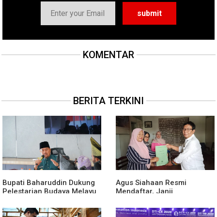
KOMENTAR
BERITA TERKINI
Bupati Baharuddin Dukung
Agus Siahaan Resmi
Pelestarian Budaya Melayu
Mendaftar, Janji
Melalui Gebyar Bertanjak
Memajukan Organisasi dan
Jilid 7
Lomba Karya Tulis Se-Sumut