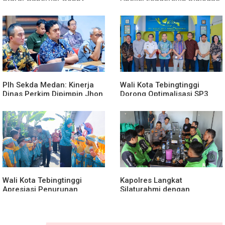
Percepat Pembangunan
2026 Perkuat Komitmen
Gedung SMPN 4 Sitoli Ori
Transformasi Digital
Plh Sekda Medan: Kinerja
Wali Kota Tebingtinggi
Dinas Perkim Dipimpin Jhon
Dorong Optimalisasi SP3
Lase Terparah: Di Bawah
Catin
Kelurahan
Wali Kota Tebingtinggi
Kapolres Langkat
Apresiasi Penurunan
Silaturahmi dengan
Stunting
Pengemudi Ojek Online