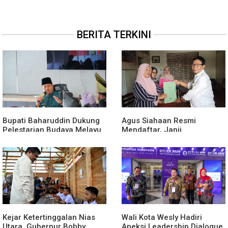
BERITA TERKINI
Bupati Baharuddin Dukung
Agus Siahaan Resmi
Pelestarian Budaya Melayu
Mendaftar, Janji
Melalui Gebyar Bertanjak
Memajukan Organisasi dan
Jilid 7
Lomba Karya Tulis Se-Sumut
Kejar Ketertinggalan Nias
Wali Kota Wesly Hadiri
Utara, Gubernur Bobby
Apeksi Leadership Dialogue