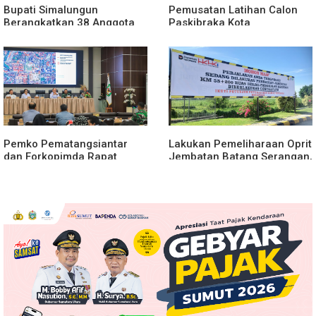
Bupati Simalungun
Pemusatan Latihan Calon
Berangkatkan 38 Anggota
Paskibraka Kota
Pramuka Ikuti Jamnas XII
Pematangsiantar 2026
2026
Resmi Dimulai
Pemko Pematangsiantar
Lakukan Pemeliharaan Oprit
dan Forkopimda Rapat
Jembatan Batang Serangan,
Finalisasi Rangkaian
Hutama Karya Uji Coba
Peringatan HUT ke-81
Contraflow di KM 55 Tol
Kemerdekaan RI
Binjai–Langsa