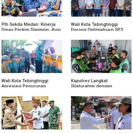
Plh Sekda Medan: Kinerja
Wali Kota Tebingtinggi
Dinas Perkim Dipimpin Jhon
Dorong Optimalisasi SP3
Lase Terparah: Di Bawah
Catin
Kelurahan
Wali Kota Tebingtinggi
Kapolres Langkat
Apresiasi Penurunan
Silaturahmi dengan
Stunting
Pengemudi Ojek Online