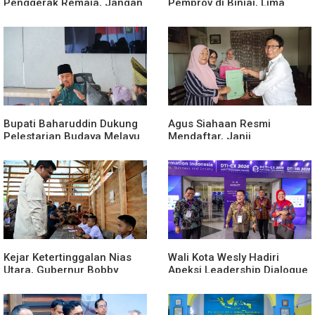
Penggerak Remaja, Jangan
Pemprov di Binjai, Lima
Aktif Saat Ada Acara
Rumah Dinas Eks Bioskop
Ria Dibongkar
Bupati Baharuddin Dukung
Agus Siahaan Resmi
Pelestarian Budaya Melayu
Mendaftar, Janji
Melalui Gebyar Bertanjak
Memajukan Organisasi dan
Jilid 7
Lomba Karya Tulis Se-Sumut
Kejar Ketertinggalan Nias
Wali Kota Wesly Hadiri
Utara, Gubernur Bobby
Apeksi Leadership Dialogue
Percepat Pembangunan
2026 Perkuat Komitmen
Gedung SMPN 4 Sitoli Ori
Transformasi Digital