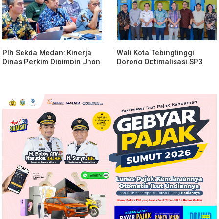
Plh Sekda Medan: Kinerja
Wali Kota Tebingtinggi
Dinas Perkim Dipimpin Jhon
Dorong Optimalisasi SP3
Lase Terparah: Di Bawah
Catin
Kelurahan