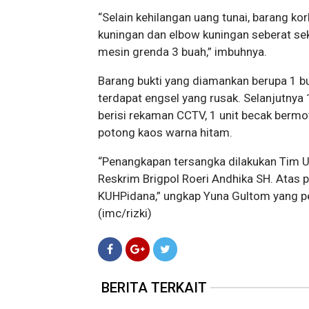
“Selain kehilangan uang tunai, barang ko
kuningan dan elbow kuningan seberat sek
mesin grenda 3 buah,” imbuhnya.
Barang bukti yang diamankan berupa 1 b
terdapat engsel yang rusak. Selanjutnya 
berisi rekaman CCTV, 1 unit becak berm
potong kaos warna hitam.
“Penangkapan tersangka dilakukan Tim U
Reskrim Brigpol Roeri Andhika SH. Atas 
KUHPidana,” ungkap Yuna Gultom yang pe
(imc/rizki)
BERITA TERKAIT