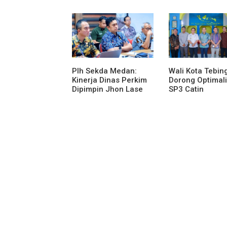
Melalui Gebyar
Organisasi dan
Bertanjak Jilid 7
Karya Tulis Se-
Plh Sekda Medan:
Wali Kota Tebing
Kinerja Dinas Perkim
Dorong Optimali
Dipimpin Jhon Lase
SP3 Catin
Terparah: Di Bawah
Kelurahan