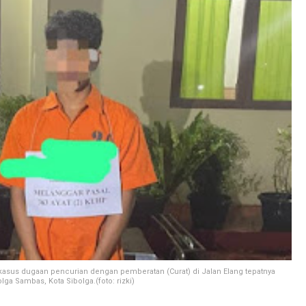
asus dugaan pencurian dengan pemberatan (Curat) di Jalan Elang tepatnya
ga Sambas, Kota Sibolga.(foto: rizki)