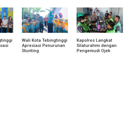
 Lomba
Pembangunan
Perkuat Komitmen
Sumut
Gedung SMPN 4 Sitoli
Transformasi Digital
Ori
tinggi
Wali Kota Tebingtinggi
Kapolres Langkat
sasi
Apresiasi Penurunan
Silaturahmi dengan
Stunting
Pengemudi Ojek
Online