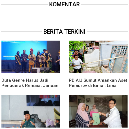
KOMENTAR
BERITA TERKINI
Duta Genre Harus Jadi
PD AIJ Sumut Amankan Aset
Penggerak Remaja, Jangan
Pemprov di Binjai, Lima
Aktif Saat Ada Acara
Rumah Dinas Eks Bioskop
Ria Dibongkar