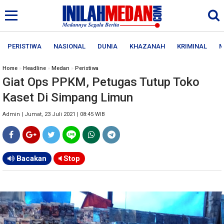
PERISTIWA
NASIONAL
DUNIA
KHAZANAH
KRIMINAL
M
Home
»
Headline
»
Medan
»
Peristiwa
Giat Ops PPKM, Petugas Tutup Toko
Kaset Di Simpang Limun
Admin | Jumat, 23 Juli 2021 | 08:45 WIB
Bacakan
Stop