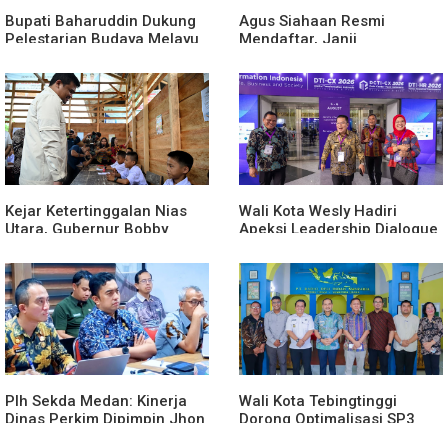
Bupati Baharuddin Dukung
Agus Siahaan Resmi
Pelestarian Budaya Melayu
Mendaftar, Janji
Melalui Gebyar Bertanjak
Memajukan Organisasi dan
Jilid 7
Lomba Karya Tulis Se-Sumut
Kejar Ketertinggalan Nias
Wali Kota Wesly Hadiri
Utara, Gubernur Bobby
Apeksi Leadership Dialogue
Percepat Pembangunan
2026 Perkuat Komitmen
Gedung SMPN 4 Sitoli Ori
Transformasi Digital
Plh Sekda Medan: Kinerja
Wali Kota Tebingtinggi
Dinas Perkim Dipimpin Jhon
Dorong Optimalisasi SP3
Lase Terparah: Di Bawah
Catin