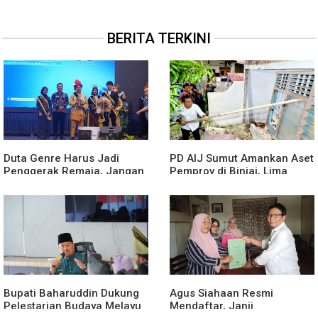
BERITA TERKINI
Duta Genre Harus Jadi
PD AIJ Sumut Amankan Aset
Penggerak Remaja, Jangan
Pemprov di Binjai, Lima
Aktif Saat Ada Acara
Rumah Dinas Eks Bioskop
Ria Dibongkar
Bupati Baharuddin Dukung
Agus Siahaan Resmi
Pelestarian Budaya Melayu
Mendaftar, Janji