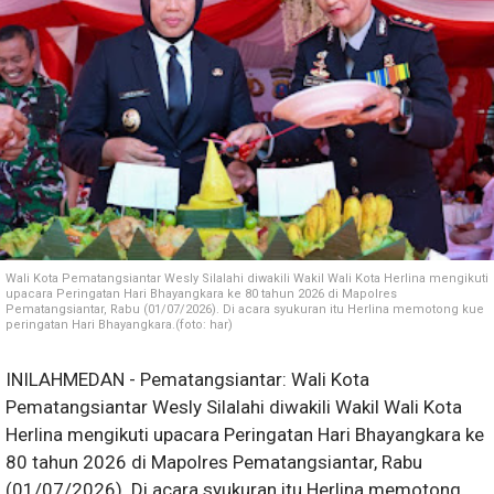
Wali Kota Pematangsiantar Wesly Silalahi diwakili Wakil Wali Kota Herlina mengikuti
upacara Peringatan Hari Bhayangkara ke 80 tahun 2026 di Mapolres
Pematangsiantar, Rabu (01/07/2026). Di acara syukuran itu Herlina memotong kue
peringatan Hari Bhayangkara.(foto: har)
INILAHMEDAN - Pematangsiantar: Wali Kota
Pematangsiantar Wesly Silalahi diwakili Wakil Wali Kota
Herlina mengikuti upacara Peringatan Hari Bhayangkara ke
80 tahun 2026 di Mapolres Pematangsiantar, Rabu
(01/07/2026). Di acara syukuran itu Herlina memotong