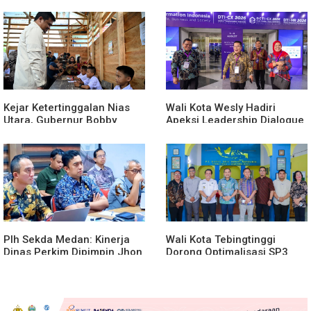
Melalui Gebyar Bertanjak
Memajukan Organisasi dan
Jilid 7
Lomba Karya Tulis Se-Sumut
Kejar Ketertinggalan Nias
Wali Kota Wesly Hadiri
Utara, Gubernur Bobby
Apeksi Leadership Dialogue
Percepat Pembangunan
2026 Perkuat Komitmen
Gedung SMPN 4 Sitoli Ori
Transformasi Digital
Plh Sekda Medan: Kinerja
Wali Kota Tebingtinggi
Dinas Perkim Dipimpin Jhon
Dorong Optimalisasi SP3
Lase Terparah: Di Bawah
Catin
Kelurahan