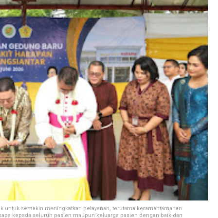
ajak untuk semakin meningkatkan pelayanan, terutama keramahtamahan.
r sapa kepada seluruh pasien maupun keluarga pasien dengan baik dan