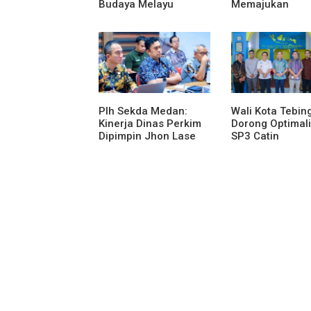
Budaya Melayu
Memajukan
Melalui Gebyar
Organisasi dan
Bertanjak Jilid 7
Karya Tulis Se-
Plh Sekda Medan:
Wali Kota Tebing
Kinerja Dinas Perkim
Dorong Optimali
Dipimpin Jhon Lase
SP3 Catin
Terparah: Di Bawah
Kelurahan