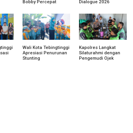
Bobby Percepat
Dialogue 2026
 Lomba
Pembangunan
Perkuat Komitmen
Sumut
Gedung SMPN 4 Sitoli
Transformasi Digital
Ori
tinggi
Wali Kota Tebingtinggi
Kapolres Langkat
sasi
Apresiasi Penurunan
Silaturahmi dengan
Stunting
Pengemudi Ojek
Online