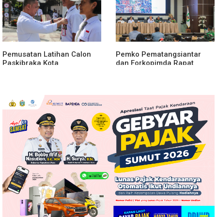
Pemusatan Latihan Calon
Pemko Pematangsiantar
Paskibraka Kota
dan Forkopimda Rapat
Pematangsiantar 2026
Finalisasi Rangkaian
Resmi Dimulai
Peringatan HUT ke-81
Kemerdekaan RI