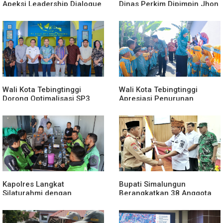
Apeksi Leadership Dialogue
Dinas Perkim Dipimpin Jhon
2026 Perkuat Komitmen
Lase Terparah: Di Bawah
Transformasi Digital
Kelurahan
Wali Kota Tebingtinggi
Wali Kota Tebingtinggi
Dorong Optimalisasi SP3
Apresiasi Penurunan
Catin
Stunting
Kapolres Langkat
Bupati Simalungun
Silaturahmi dengan
Berangkatkan 38 Anggota
Pengemudi Ojek Online
Pramuka Ikuti Jamnas XII
2026