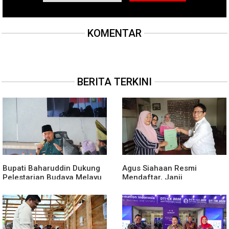
KOMENTAR
BERITA TERKINI
Bupati Baharuddin Dukung
Agus Siahaan Resmi
Pelestarian Budaya Melayu
Mendaftar, Janji
Melalui Gebyar Bertanjak
Memajukan Organisasi dan
Jilid 7
Lomba Karya Tulis Se-Sumut