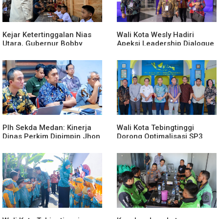
Kejar Ketertinggalan Nias
Wali Kota Wesly Hadiri
Utara, Gubernur Bobby
Apeksi Leadership Dialogue
Percepat Pembangunan
2026 Perkuat Komitmen
Gedung SMPN 4 Sitoli Ori
Transformasi Digital
Plh Sekda Medan: Kinerja
Wali Kota Tebingtinggi
Dinas Perkim Dipimpin Jhon
Dorong Optimalisasi SP3
Lase Terparah: Di Bawah
Catin
Kelurahan