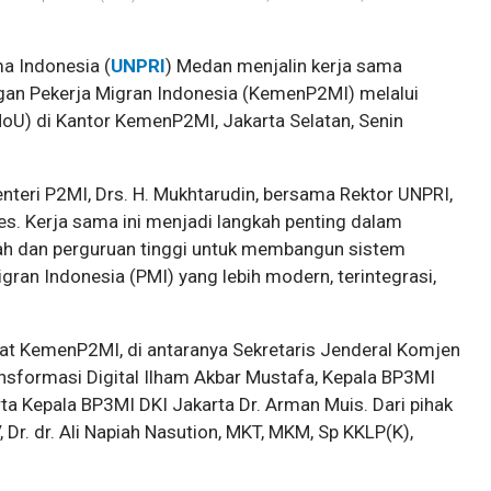
a Indonesia (
UNPRI
) Medan menjalin kerja sama
gan Pekerja Migran Indonesia (KemenP2MI) melalui
) di Kantor KemenP2MI, Jakarta Selatan, Senin
teri P2MI, Drs. H. Mukhtarudin, bersama Rektor UNPRI,
Kes. Kerja sama ini menjadi langkah penting dalam
ah dan perguruan tinggi untuk membangun sistem
ran Indonesia (PMI) yang lebih modern, terintegrasi,
abat KemenP2MI, di antaranya Sekretaris Jenderal Komjen
ansformasi Digital Ilham Akbar Mustafa, Kepala BP3MI
a Kepala BP3MI DKI Jakarta Dr. Arman Muis. Dari pihak
 Dr. dr. Ali Napiah Nasution, MKT, MKM, Sp KKLP(K),