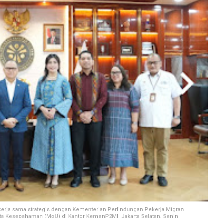
kerja sama strategis dengan Kementerian Perlindungan Pekerja Migran
a Kesepahaman (MoU) di Kantor KemenP2MI, Jakarta Selatan, Senin