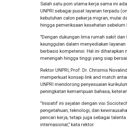
Salah satu poin utama kerja sama ini a
UNPRI sebagai pusat layanan terpadu (one
kebutuhan calon pekerja migran, mulai d
hingga pemeriksaan kesehatan sebelum 
"Dengan dukungan lima rumah sakit dan fa
keunggulan dalam menyediakan layanan m
berbasis kompetensi. Hal ini diharapka
menengah hingga tinggi yang siap bersain
Rektor UNPRI, Prof. Dr. Chrismis Novalin
memperkuat konsep link and match antara
UNPRI mendorong penyesuaian kurikulum 
peningkatan kemampuan bahasa, keterampil
"Inisiatif ini sejalan dengan visi Soci
pengetahuan, teknologi, dan kewirausaha
pencari kerja, tetapi juga sebagai talen
internasional," kata rektor.