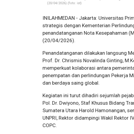
(20/04/2026).(foto: ist)
INILAHMEDAN - Jakarta: Universitas Prim
strategis dengan Kementerian Perlindun
penandatanganan Nota Kesepahaman (MoU
(20/04/2026).
Penandatanganan dilakukan langsung Men
Prof. Dr. Chrismis Novalinda Ginting, M.
memperkuat kolaborasi antara pemerint
penempatan dan perlindungan Pekerja Mig
dan berdaya saing global.
Kegiatan ini turut dihadiri sejumlah pej
Pol. Dr. Dwiyono, Staf Khusus Bidang Tr
Sumatera Utara Harold Hamonangan, sert
UNPRI, Rektor didampingi Wakil Rektor IV,
COPC.