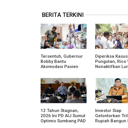
BERITA TERKINI
Tersentuh, Gubernur
Diperiksa Kasus
Bobby Bantu
Pungutan, Rico
Akomodasi Pasien
Nonaktifkan Lu
Leukemia dan Kanker
Aur Atas Aduan
Tiroid di RSUD
Masyarakat
Thomsen
12 Tahun Stagnan,
Investor Siap
2026 Ini PD AIJ Sumut
Gelontorkan Tri
Optimis Sumbang PAD
Rupiah Bangun 
ke Pemprov Sumut
Gantung di Dan