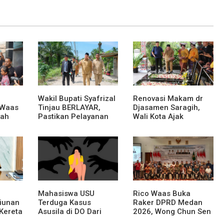
Wakil Bupati Syafrizal
Renovasi Makam dr
 Waas
Tinjau BERLAYAR,
Djasamen Saragih,
rah
Pastikan Pelayanan
Wali Kota Ajak
Publik Hadir Sampai
Masyarakat
Desa
Lestarikan Nilai
Perjuangan Tokoh
Bangsa
Mahasiswa USU
Rico Waas Buka
liunan
Terduga Kasus
Raker DPRD Medan
Kereta
Asusila di DO Dari
2026, Wong Chun Sen
au
Kampus
Dorong Transformasi