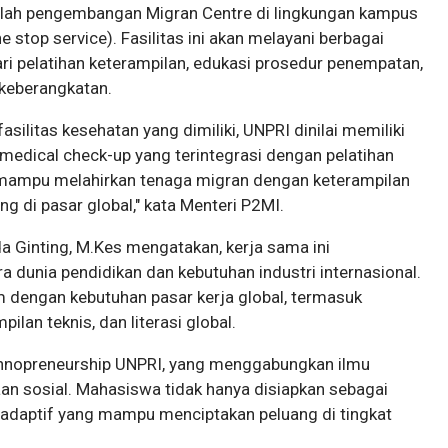
dalah pengembangan Migran Centre di lingkungan kampus
 stop service). Fasilitas ini akan melayani berbagai
ari pelatihan keterampilan, edukasi prosedur penempatan,
keberangkatan.
silitas kesehatan yang dimiliki, UNPRI dinilai memiliki
edical check-up yang terintegrasi dengan pelatihan
n mampu melahirkan tenaga migran dengan keterampilan
g di pasar global," kata Menteri P2MI.
da Ginting, M.Kes mengatakan, kerja sama ini
 dunia pendidikan dan kebutuhan industri internasional.
dengan kebutuhan pasar kerja global, termasuk
an teknis, dan literasi global.
otechnopreneurship UNPRI, yang menggabungkan ilmu
an sosial. Mahasiswa tidak hanya disiapkan sebagai
ta adaptif yang mampu menciptakan peluang di tingkat