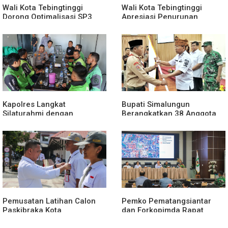
Wali Kota Tebingtinggi
Wali Kota Tebingtinggi
Dorong Optimalisasi SP3
Apresiasi Penurunan
Catin
Stunting
Kapolres Langkat
Bupati Simalungun
Silaturahmi dengan
Berangkatkan 38 Anggota
Pengemudi Ojek Online
Pramuka Ikuti Jamnas XII
2026
Pemusatan Latihan Calon
Pemko Pematangsiantar
Paskibraka Kota
dan Forkopimda Rapat
Pematangsiantar 2026
Finalisasi Rangkaian