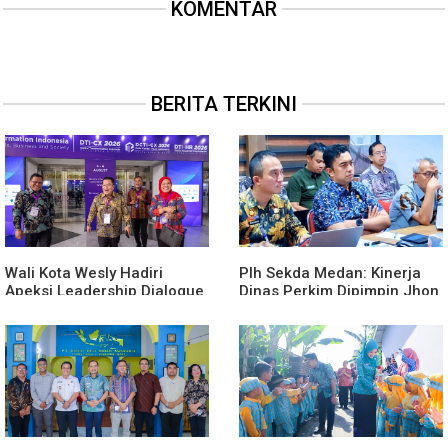
KOMENTAR
BERITA TERKINI
Wali Kota Wesly Hadiri
Plh Sekda Medan: Kinerja
Apeksi Leadership Dialogue
Dinas Perkim Dipimpin Jhon
2026 Perkuat Komitmen
Lase Terparah: Di Bawah
Transformasi Digital
Kelurahan