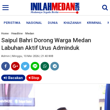
PERISTIWA
NASIONAL
DUNIA
KHAZANAH
KRIMINAL
M
Home
»
Headline
»
Medan
Saipul Bahri Dorong Warga Medan
Labuhan Aktif Urus Adminduk
Admin | Minggu, 10 Mei 2026 | 21:40 WIB
Bacakan
Stop