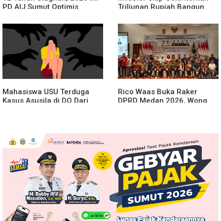
PD AIJ Sumut Optimis
Triliunan Rupiah Bangun
Sumbang PAD ke Pemprov
Kereta Gantung di Danau
Sumut
Toba, BPHTB Lahan 60 Ha
Digratiskan
Mahasiswa USU Terduga
Rico Waas Buka Raker
Kasus Asusila di DO Dari
DPRD Medan 2026, Wong
Kampus
Chun Sen Dorong
Transformasi Digital