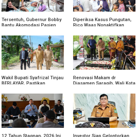
Tersentuh, Gubernur Bobby
Diperiksa Kasus Pungutan,
Bantu Akomodasi Pasien
Rico Waas Nonaktifkan
Leukemia dan Kanker Tiroid
Lurah Aur Atas Aduan
di RSUD Thomsen
Masyarakat
Wakil Bupati Syafrizal Tinjau
Renovasi Makam dr
BERLAYAR, Pastikan
Djasamen Saragih, Wali Kota
Pelayanan Publik Hadir
Ajak Masyarakat Lestarikan
Sampai Desa
Nilai Perjuangan Tokoh
Bangsa
12 Tahun Stagnan, 2026 Ini
Investor Siap Gelontorkan