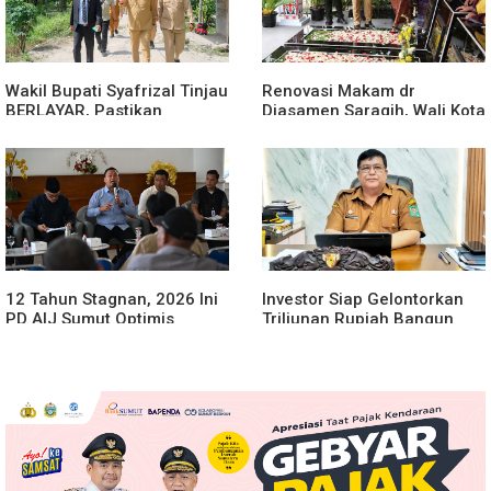
Wakil Bupati Syafrizal Tinjau
Renovasi Makam dr
BERLAYAR, Pastikan
Djasamen Saragih, Wali Kota
Pelayanan Publik Hadir
Ajak Masyarakat Lestarikan
Sampai Desa
Nilai Perjuangan Tokoh
Bangsa
12 Tahun Stagnan, 2026 Ini
Investor Siap Gelontorkan
PD AIJ Sumut Optimis
Triliunan Rupiah Bangun
Sumbang PAD ke Pemprov
Kereta Gantung di Danau
Sumut
Toba, BPHTB Lahan 60 Ha
Digratiskan