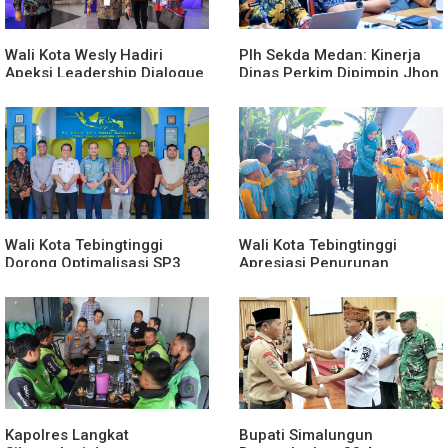
Wali Kota Wesly Hadiri
Plh Sekda Medan: Kinerja
Apeksi Leadership Dialogue
Dinas Perkim Dipimpin Jhon
2026 Perkuat Komitmen
Lase Terparah: Di Bawah
Transformasi Digital
Kelurahan
Wali Kota Tebingtinggi
Wali Kota Tebingtinggi
Dorong Optimalisasi SP3
Apresiasi Penurunan
Catin
Stunting
Kapolres Langkat
Bupati Simalungun