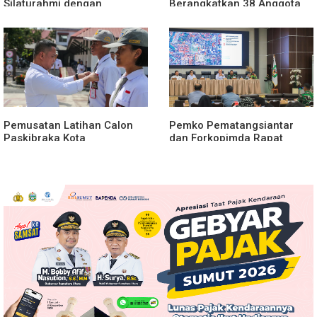
Silaturahmi dengan
Berangkatkan 38 Anggota
Pengemudi Ojek Online
Pramuka Ikuti Jamnas XII
2026
Pemusatan Latihan Calon
Pemko Pematangsiantar
Paskibraka Kota
dan Forkopimda Rapat
Pematangsiantar 2026
Finalisasi Rangkaian
Resmi Dimulai
Peringatan HUT ke-81
Kemerdekaan RI