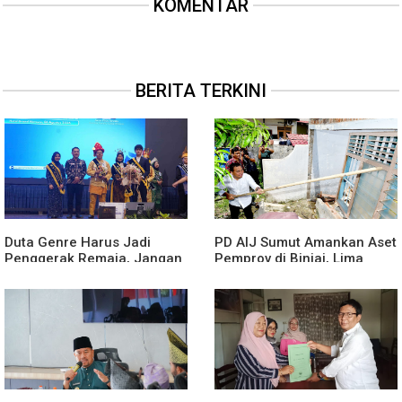
KOMENTAR
BERITA TERKINI
Duta Genre Harus Jadi
PD AIJ Sumut Amankan Aset
Penggerak Remaja, Jangan
Pemprov di Binjai, Lima
Aktif Saat Ada Acara
Rumah Dinas Eks Bioskop
Ria Dibongkar