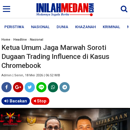
PERISTIWA
NASIONAL
DUNIA
KHAZANAH
KRIMINAL
M
Home
»
Headline
»
Nasional
Ketua Umum Jaga Marwah Soroti
Dugaan Trading Influence di Kasus
Chromebook
Admin | Senin, 18 Mei 2026 | 06:52 WIB
Bacakan
Stop