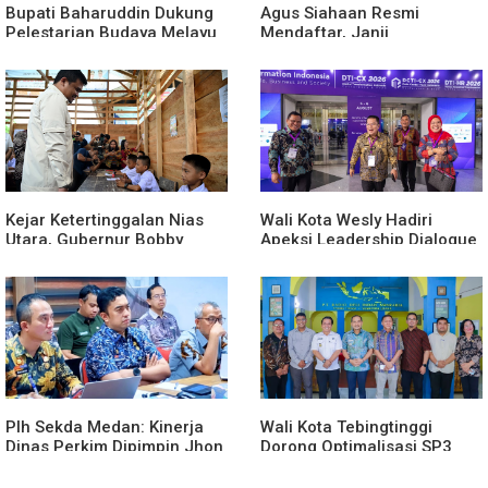
Bupati Baharuddin Dukung
Agus Siahaan Resmi
Pelestarian Budaya Melayu
Mendaftar, Janji
Melalui Gebyar Bertanjak
Memajukan Organisasi dan
Jilid 7
Lomba Karya Tulis Se-Sumut
Kejar Ketertinggalan Nias
Wali Kota Wesly Hadiri
Utara, Gubernur Bobby
Apeksi Leadership Dialogue
Percepat Pembangunan
2026 Perkuat Komitmen
Gedung SMPN 4 Sitoli Ori
Transformasi Digital
Plh Sekda Medan: Kinerja
Wali Kota Tebingtinggi
Dinas Perkim Dipimpin Jhon
Dorong Optimalisasi SP3
Lase Terparah: Di Bawah
Catin
Kelurahan