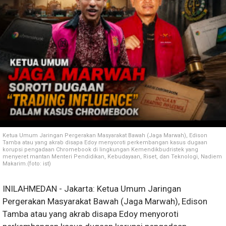
Ketua Umum Jaringan Pergerakan Masyarakat Bawah (Jaga Marwah), Edison
Tamba atau yang akrab disapa Edoy menyoroti perkembangan kasus dugaan
korupsi pengadaan Chromebook di lingkungan Kemendikbudristek yang
menyeret mantan Menteri Pendidikan, Kebudayaan, Riset, dan Teknologi, Nadiem
Makarim.(foto: ist)
INILAHMEDAN - Jakarta: Ketua Umum Jaringan
Pergerakan Masyarakat Bawah (Jaga Marwah), Edison
Tamba atau yang akrab disapa Edoy menyoroti