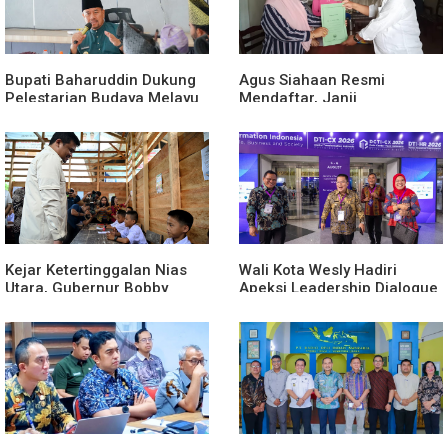
Bupati Baharuddin Dukung
Agus Siahaan Resmi
Pelestarian Budaya Melayu
Mendaftar, Janji
Melalui Gebyar Bertanjak
Memajukan Organisasi dan
Jilid 7
Lomba Karya Tulis Se-Sumut
Kejar Ketertinggalan Nias
Wali Kota Wesly Hadiri
Utara, Gubernur Bobby
Apeksi Leadership Dialogue
Percepat Pembangunan
2026 Perkuat Komitmen
Gedung SMPN 4 Sitoli Ori
Transformasi Digital