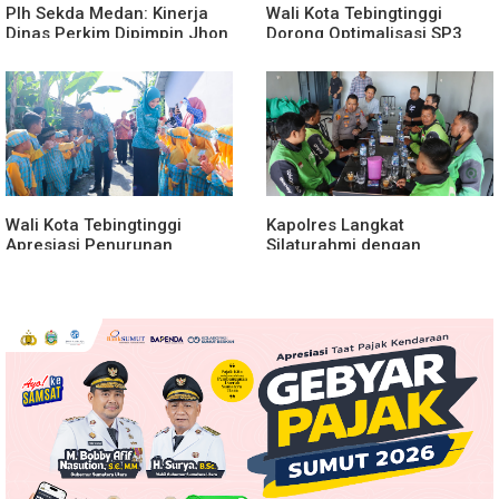
Plh Sekda Medan: Kinerja
Wali Kota Tebingtinggi
Dinas Perkim Dipimpin Jhon
Dorong Optimalisasi SP3
Lase Terparah: Di Bawah
Catin
Kelurahan
Wali Kota Tebingtinggi
Kapolres Langkat
Apresiasi Penurunan
Silaturahmi dengan
Stunting
Pengemudi Ojek Online