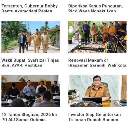
Tersentuh, Gubernur Bobby
Diperiksa Kasus Pungutan,
Bantu Akomodasi Pasien
Rico Waas Nonaktifkan
Leukemia dan Kanker Tiroid
Lurah Aur Atas Aduan
di RSUD Thomsen
Masyarakat
Wakil Bupati Syafrizal Tinjau
Renovasi Makam dr
BERLAYAR, Pastikan
Djasamen Saragih, Wali Kota
Pelayanan Publik Hadir
Ajak Masyarakat Lestarikan
Sampai Desa
Nilai Perjuangan Tokoh
Bangsa
12 Tahun Stagnan, 2026 Ini
Investor Siap Gelontorkan
PD AIJ Sumut Optimis
Triliunan Rupiah Bangun
Sumbang PAD ke Pemprov
Kereta Gantung di Danau