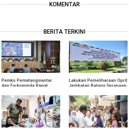
KOMENTAR
BERITA TERKINI
Pemko Pematangsiantar
Lakukan Pemeliharaan Oprit
dan Forkopimda Rapat
Jembatan Batang Serangan,
Finalisasi Rangkaian
Hutama Karya Uji Coba
Peringatan HUT ke-81
Contraflow di KM 55 Tol
Kemerdekaan RI
Binjai–Langsa