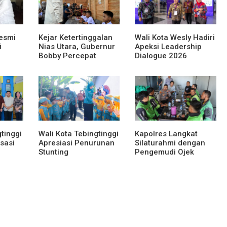
esmi
Kejar Ketertinggalan
Wali Kota Wesly Hadiri
i
Nias Utara, Gubernur
Apeksi Leadership
Bobby Percepat
Dialogue 2026
 Lomba
Pembangunan
Perkuat Komitmen
Sumut
Gedung SMPN 4 Sitoli
Transformasi Digital
Ori
tinggi
Wali Kota Tebingtinggi
Kapolres Langkat
sasi
Apresiasi Penurunan
Silaturahmi dengan
Stunting
Pengemudi Ojek
Online