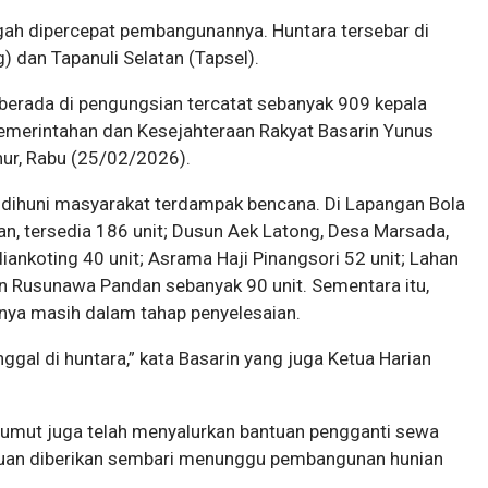
ngah dipercepat pembangunannya. Huntara tersebar di
g) dan Tapanuli Selatan (Tapsel).
 berada di pengungsian tercatat sebanyak 909 kepala
 Pemerintahan dan Kesejahteraan Rakyat Basarin Yunus
nur, Rabu (25/02/2026).
h dihuni masyarakat terdampak bencana. Di Lapangan Bola
n, tersedia 186 unit; Dusun Aek Latong, Desa Marsada,
iankoting 40 unit; Asrama Haji Pinangsori 52 unit; Lahan
an Rusunawa Pandan sebanyak 90 unit. Sementara itu,
nnya masih dalam tahap penyelesaian.
gal di huntara,” kata Basarin yang juga Ketua Harian
umut juga telah menyalurkan bantuan pengganti sewa
tuan diberikan sembari menunggu pembangunan hunian