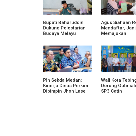
Bupati Baharuddin
Agus Siahaan R
Dukung Pelestarian
Mendaftar, Janj
Budaya Melayu
Memajukan
Melalui Gebyar
Organisasi dan
Bertanjak Jilid 7
Karya Tulis Se-
Plh Sekda Medan:
Wali Kota Tebing
Kinerja Dinas Perkim
Dorong Optimali
Dipimpin Jhon Lase
SP3 Catin
Terparah: Di Bawah
Kelurahan