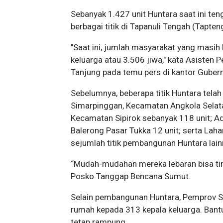
Sebanyak 1.427 unit Huntara saat ini te
berbagai titik di Tapanuli Tengah (Tapten
"Saat ini, jumlah masyarakat yang masih
keluarga atau 3.506 jiwa," kata Asisten
Tanjung pada temu pers di kantor Guber
Sebelumnya, beberapa titik Huntara tela
Simarpinggan, Kecamatan Angkola Selata
Kecamatan Sipirok sebanyak 118 unit; Ad
Balerong Pasar Tukka 12 unit; serta Lah
sejumlah titik pembangunan Huntara lai
“Mudah-mudahan mereka lebaran bisa ting
Posko Tanggap Bencana Sumut.
Selain pembangunan Huntara, Pemprov S
rumah kepada 313 kepala keluarga. Ban
tetap rampung.