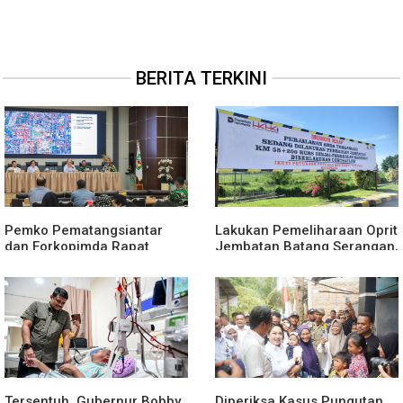
BERITA TERKINI
Pemko Pematangsiantar
Lakukan Pemeliharaan Oprit
dan Forkopimda Rapat
Jembatan Batang Serangan,
Finalisasi Rangkaian
Hutama Karya Uji Coba
Peringatan HUT ke-81
Contraflow di KM 55 Tol
Kemerdekaan RI
Binjai–Langsa
Tersentuh, Gubernur Bobby
Diperiksa Kasus Pungutan,