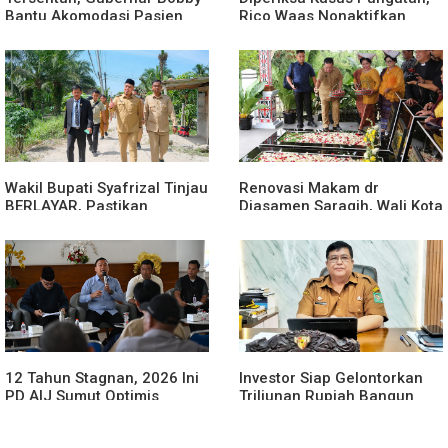
Bantu Akomodasi Pasien
Rico Waas Nonaktifkan
Leukemia dan Kanker Tiroid
Lurah Aur Atas Aduan
di RSUD Thomsen
Masyarakat
Wakil Bupati Syafrizal Tinjau
Renovasi Makam dr
BERLAYAR, Pastikan
Djasamen Saragih, Wali Kota
Pelayanan Publik Hadir
Ajak Masyarakat Lestarikan
Sampai Desa
Nilai Perjuangan Tokoh
Bangsa
12 Tahun Stagnan, 2026 Ini
Investor Siap Gelontorkan
PD AIJ Sumut Optimis
Triliunan Rupiah Bangun
Sumbang PAD ke Pemprov
Kereta Gantung di Danau
Sumut
Toba, BPHTB Lahan 60 Ha