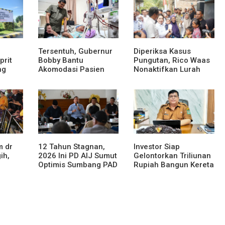
Tersentuh, Gubernur
Diperiksa Kasus
prit
Bobby Bantu
Pungutan, Rico Waas
ng
Akomodasi Pasien
Nonaktifkan Lurah
ama
Leukemia dan Kanker
Aur Atas Aduan
Tiroid di RSUD
Masyarakat
M 55
Thomsen
sa
m dr
12 Tahun Stagnan,
Investor Siap
ih,
2026 Ini PD AIJ Sumut
Gelontorkan Triliunan
Optimis Sumbang PAD
Rupiah Bangun Kereta
ke Pemprov Sumut
Gantung di Danau
Toba, BPHTB Lahan
oh
60 Ha Digratiskan