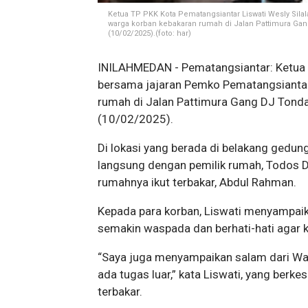
Ketua TP PKK Kota Pematangsiantar Liswati Wesly Si
warga korban kebakaran rumah di Jalan Pattimura Ga
(10/02/2025).(foto: har)
INILAHMEDAN - Pematangsiantar: Ketua T
bersama jajaran Pemko Pematangsianta
rumah di Jalan Pattimura Gang DJ Tond
(10/02/2025).
Di lokasi yang berada di belakang gedu
langsung dengan pemilik rumah, Todos D
rumahnya ikut terbakar, Abdul Rahman.
Kepada para korban, Liswati menyampaika
semakin waspada dan berhati-hati agar k
“Saya juga menyampaikan salam dari Wali 
ada tugas luar,” kata Liswati, yang ber
terbakar.