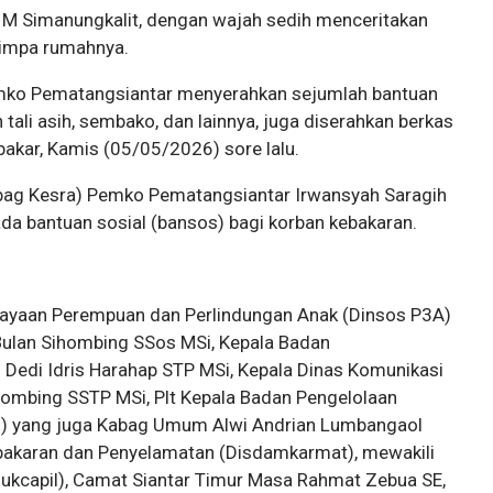
i M Simanungkalit, dengan wajah sedih menceritakan
nimpa rumahnya.
Pemko Pematangsiantar menyerahkan sejumlah bantuan
 tali asih, sembako, dan lainnya, juga diserahkan berkas
bakar, Kamis (05/05/2026) sore lalu.
abag Kesra) Pemko Pematangsiantar Irwansyah Saragih
a bantuan sosial (bansos) bagi korban kebakaran.
rdayaan Perempuan dan Perlindungan Anak (Dinsos P3A)
ulan Sihombing SSos MSi, Kepala Badan
Dedi Idris Harahap STP MSi, Kepala Dinas Komunikasi
ombing SSTP MSi, Plt Kepala Badan Pengelolaan
) yang juga Kabag Umum Alwi Andrian Lumbangaol
akaran dan Penyelamatan (Disdamkarmat), mewakili
Dukcapil), Camat Siantar Timur Masa Rahmat Zebua SE,