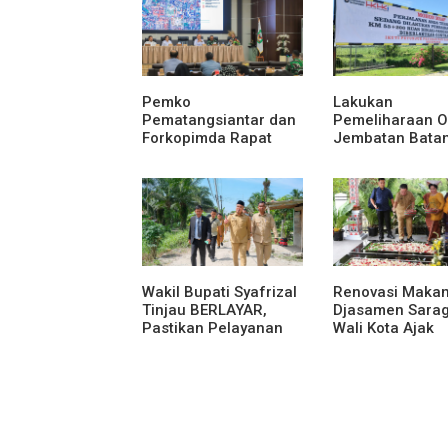
Pemko
Lakukan
Pematangsiantar dan
Pemeliharaan O
Forkopimda Rapat
Jembatan Bata
Finalisasi Rangkaian
Serangan, Hut
Peringatan HUT ke-81
Karya Uji Coba
Kemerdekaan RI
Contraflow di K
Tol Binjai–Lang
Wakil Bupati Syafrizal
Renovasi Maka
Tinjau BERLAYAR,
Djasamen Sarag
Pastikan Pelayanan
Wali Kota Ajak
Publik Hadir Sampai
Masyarakat
Desa
Lestarikan Nilai
Perjuangan Tok
Bangsa