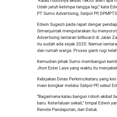
"Kalau robohnya akibat faktor alam apa 
Udah jatuh ketimpa tangga lagi," kata E
PT Sumo Advertising, Satpol PP, DPMPTSP
Edwin Sugesti pada rapat dengar pendap
Simanjuntak mengutarakan itu menyorot
Advertising lantaran billboard di Jalan Za
itu sudah ada sejak 2020. Namun lantara
dan rumah warga. Proses ganti rugi tela
Kemudian pihak Sumo membangun kembali 
Jhon Ester Lase yang waktu itu menjabat
Kebijakan Dinas Perkimcikataru yang kin
main bongkar melalui Satpol PP, sebut E
"Bagaimana kalau bangun roboh akibat 
baru. Keterlaluan sekali," timpal Edwin ya
Renvile Pandapotan, dan Datuk.