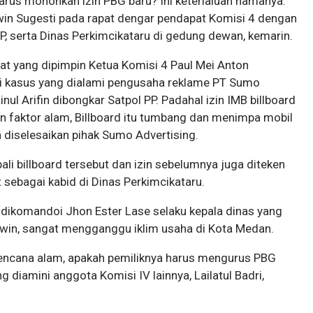
harus mohonkan izin PBG baru? Ini keterlaluan namanya.
dwin Sugesti pada rapat dengar pendapat Komisi 4 dengan
, serta Dinas Perkimcikataru di gedung dewan, kemarin.
at yang dipimpin Ketua Komisi 4 Paul Mei Anton
i kasus yang dialami pengusaha reklame PT Sumo
inul Arifin dibongkar Satpol PP. Padahal izin IMB billboard
n faktor alam, Billboard itu tumbang dan menimpa mobil
h diselesaikan pihak Sumo Advertising.
billboard tersebut dan izin sebelumnya juga diteken
 sebagai kabid di Dinas Perkimcikataru.
i dikomandoi Jhon Ester Lase selaku kepala dinas yang
dwin, sangat mengganggu iklim usaha di Kota Medan.
bencana alam, apakah pemiliknya harus mengurus PBG
ng diamini anggota Komisi IV lainnya, Lailatul Badri,