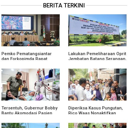
BERITA TERKINI
Pemko Pematangsiantar
Lakukan Pemeliharaan Oprit
dan Forkopimda Rapat
Jembatan Batang Serangan,
Finalisasi Rangkaian
Hutama Karya Uji Coba
Peringatan HUT ke-81
Contraflow di KM 55 Tol
Kemerdekaan RI
Binjai–Langsa
Tersentuh, Gubernur Bobby
Diperiksa Kasus Pungutan,
Bantu Akomodasi Pasien
Rico Waas Nonaktifkan
Leukemia dan Kanker Tiroid
Lurah Aur Atas Aduan
di RSUD Thomsen
Masyarakat