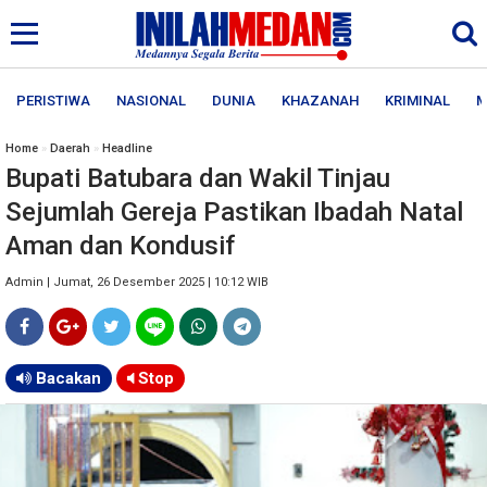
PERISTIWA
NASIONAL
DUNIA
KHAZANAH
KRIMINAL
M
Home
»
Daerah
»
Headline
Bupati Batubara dan Wakil Tinjau
Sejumlah Gereja Pastikan Ibadah Natal
Aman dan Kondusif
Admin | Jumat, 26 Desember 2025 | 10:12 WIB
Bacakan
Stop