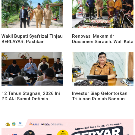
Wakil Bupati Syafrizal Tinjau
Renovasi Makam dr
BERLAYAR, Pastikan
Djasamen Saragih, Wali Kota
Pelayanan Publik Hadir
Ajak Masyarakat Lestarikan
Sampai Desa
Nilai Perjuangan Tokoh
Bangsa
12 Tahun Stagnan, 2026 Ini
Investor Siap Gelontorkan
PD AIJ Sumut Optimis
Triliunan Rupiah Bangun
Sumbang PAD ke Pemprov
Kereta Gantung di Danau
Sumut
Toba, BPHTB Lahan 60 Ha
Digratiskan