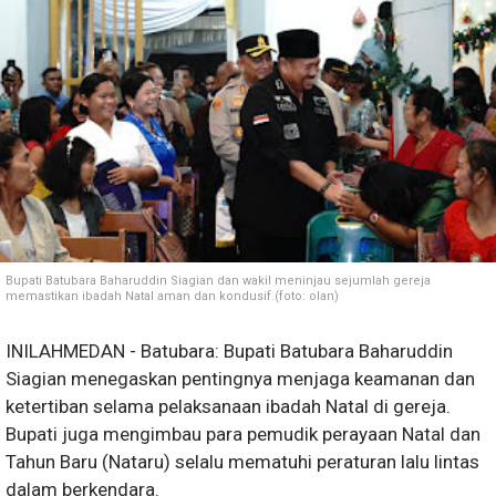
Bupati Batubara Baharuddin Siagian dan wakil meninjau sejumlah gereja
memastikan ibadah Natal aman dan kondusif.(foto: olan)
INILAHMEDAN - Batubara: Bupati Batubara Baharuddin
Siagian menegaskan pentingnya menjaga keamanan dan
ketertiban selama pelaksanaan ibadah Natal di gereja.
Bupati juga mengimbau para pemudik perayaan Natal dan
Tahun Baru (Nataru) selalu mematuhi peraturan lalu lintas
dalam berkendara.