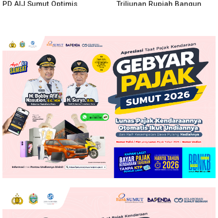
PD AIJ Sumut Optimis
Triliunan Rupiah Bangun
Sumbang PAD ke Pemprov
Kereta Gantung di Danau
Sumut
Toba, BPHTB Lahan 60 Ha
Digratiskan