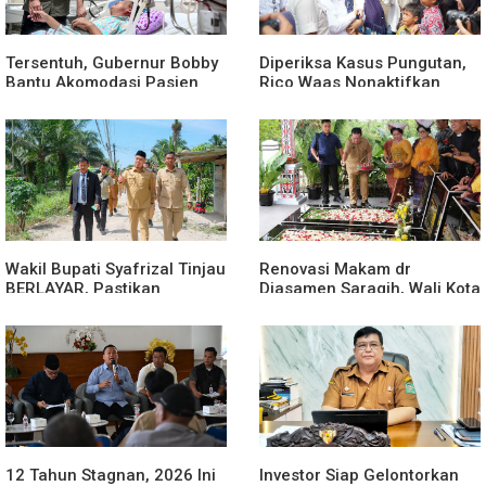
Tersentuh, Gubernur Bobby
Diperiksa Kasus Pungutan,
Bantu Akomodasi Pasien
Rico Waas Nonaktifkan
Leukemia dan Kanker Tiroid
Lurah Aur Atas Aduan
di RSUD Thomsen
Masyarakat
Wakil Bupati Syafrizal Tinjau
Renovasi Makam dr
BERLAYAR, Pastikan
Djasamen Saragih, Wali Kota
Pelayanan Publik Hadir
Ajak Masyarakat Lestarikan
Sampai Desa
Nilai Perjuangan Tokoh
Bangsa
12 Tahun Stagnan, 2026 Ini
Investor Siap Gelontorkan