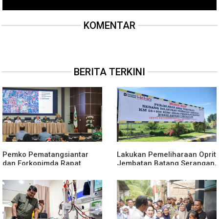
KOMENTAR
BERITA TERKINI
Pemko Pematangsiantar
Lakukan Pemeliharaan Oprit
dan Forkopimda Rapat
Jembatan Batang Serangan,
Finalisasi Rangkaian
Hutama Karya Uji Coba
Peringatan HUT ke-81
Contraflow di KM 55 Tol
Kemerdekaan RI
Binjai–Langsa