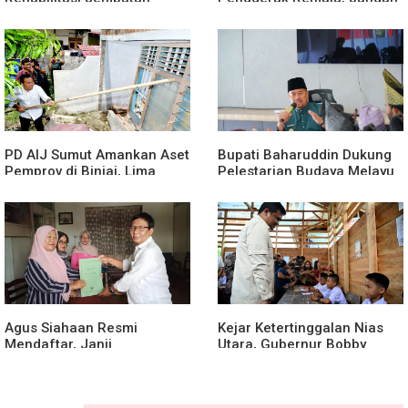
Lumut, Dorong Penguatan
Aktif Saat Ada Acara
Konektivitas di Aceh
PD AIJ Sumut Amankan Aset
Bupati Baharuddin Dukung
Pemprov di Binjai, Lima
Pelestarian Budaya Melayu
Rumah Dinas Eks Bioskop
Melalui Gebyar Bertanjak
Ria Dibongkar
Jilid 7
Agus Siahaan Resmi
Kejar Ketertinggalan Nias
Mendaftar, Janji
Utara, Gubernur Bobby
Memajukan Organisasi dan
Percepat Pembangunan
Lomba Karya Tulis Se-Sumut
Gedung SMPN 4 Sitoli Ori