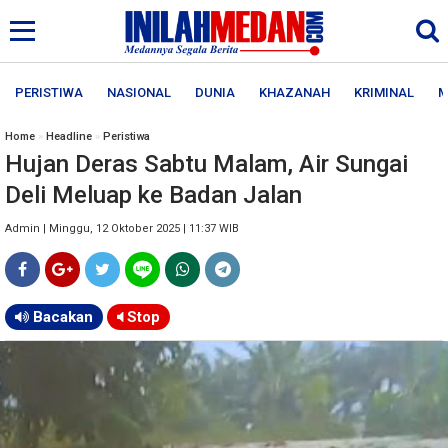
PERISTIWA
NASIONAL
DUNIA
KHAZANAH
KRIMINAL
M
Home
»
Headline
»
Peristiwa
Hujan Deras Sabtu Malam, Air Sungai
Deli Meluap ke Badan Jalan
Admin | Minggu, 12 Oktober 2025 | 11:37 WIB
Bacakan
Stop