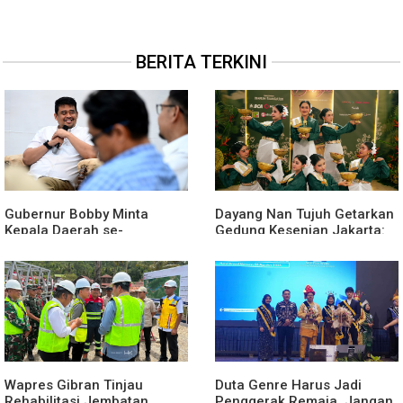
BERITA TERKINI
Gubernur Bobby Minta
Dayang Nan Tujuh Getarkan
Kepala Daerah se-
Gedung Kesenian Jakarta:
Kepulauan Nias Percepat
Dari Medan Untuk
Usulan Bantuan Keuangan
Nusantara
Provinsi 2027
Wapres Gibran Tinjau
Duta Genre Harus Jadi
Rehabilitasi Jembatan
Penggerak Remaja, Jangan