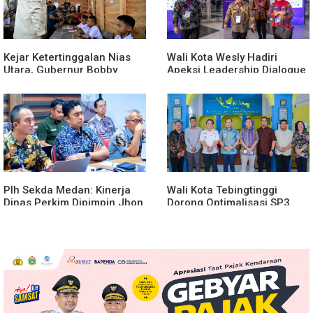
Kejar Ketertinggalan Nias
Wali Kota Wesly Hadiri
Utara, Gubernur Bobby
Apeksi Leadership Dialogue
Percepat Pembangunan
2026 Perkuat Komitmen
Gedung SMPN 4 Sitoli Ori
Transformasi Digital
Plh Sekda Medan: Kinerja
Wali Kota Tebingtinggi
Dinas Perkim Dipimpin Jhon
Dorong Optimalisasi SP3
Lase Terparah: Di Bawah
Catin
Kelurahan