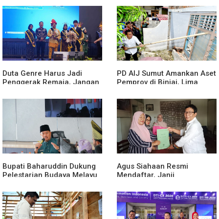
Duta Genre Harus Jadi
PD AIJ Sumut Amankan Aset
Penggerak Remaja, Jangan
Pemprov di Binjai, Lima
Aktif Saat Ada Acara
Rumah Dinas Eks Bioskop
Ria Dibongkar
Bupati Baharuddin Dukung
Agus Siahaan Resmi
Pelestarian Budaya Melayu
Mendaftar, Janji
Melalui Gebyar Bertanjak
Memajukan Organisasi dan
Jilid 7
Lomba Karya Tulis Se-Sumut